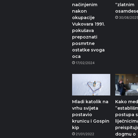
načinjenim
“zlatnim
nakon
osamdese
okupacije
30/08/202
Vukovara 1991.
pokušava
prepoznati
posmrtne
ostatke svoga
oca
17/02/2024
Mladi katolik na
Kako medi
vrhu svijeta
”establiš
postavio
postupa 
krunicu i Gospin
liječnicim
kip
preispituj
dogmu o
21/01/2022