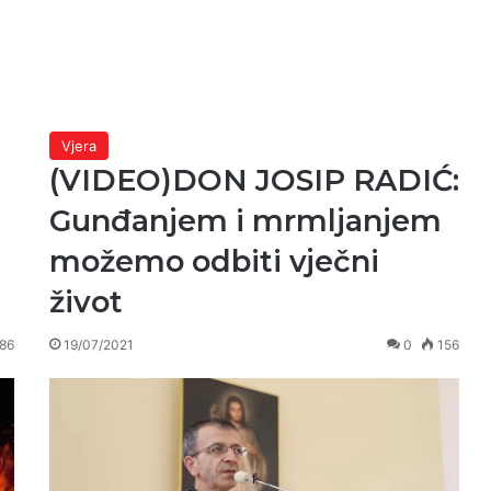
Vjera
(VIDEO)DON JOSIP RADIĆ:
Gunđanjem i mrmljanjem
možemo odbiti vječni
život
86
19/07/2021
0
156