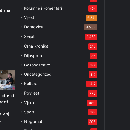
Kolumne i komentari
434
tima”
5
Vijesti
6.841
Domovina
4.987
Svijet
1.458
Crna kronika
218
Dijaspora
36
Gospodarstvo
348
Uncategorized
317
Kultura
1.417
Povijest
778
cinski
ment”
Vjera
489
s
Sport
387
a koji
u
Nogomet
206