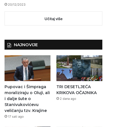
20/12/2023
Učitaj više
NAJNOVIJE
Pupovac i Šimpraga
TRI DESETLJEĆA
moraliziraju o Oluji, ali
KRIKOVA OČAJNIKA
i dalje šute o
2 dana ago
Stanivukovićevu
veličanju tzv. Krajine
17 sati ago