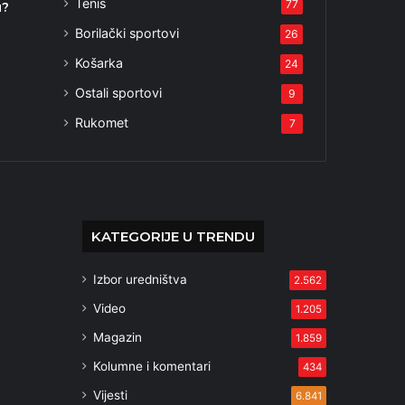
Tenis
77
u?
1
Borilački sportovi
26
Košarka
24
Ostali sportovi
9
Rukomet
7
KATEGORIJE U TRENDU
Izbor uredništva
2.562
Video
1.205
Magazin
1.859
Kolumne i komentari
434
Vijesti
6.841