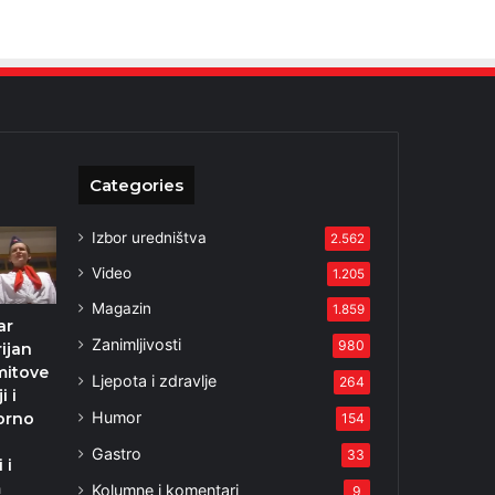
Categories
Izbor uredništva
2.562
Video
1.205
Magazin
1.859
ar
Zanimljivosti
980
ijan
mitove
Ljepota i zdravlje
264
i i
Humor
orno
154
Gastro
33
 i
m
Kolumne i komentari
9