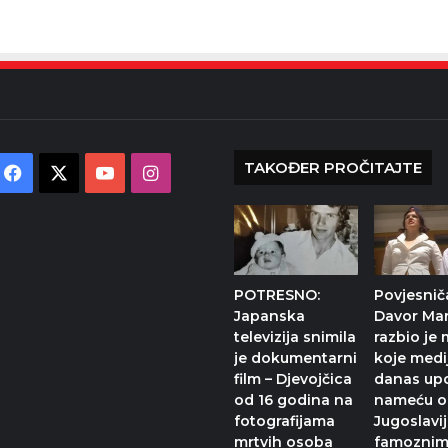
TAKOĐER PROČITAJTE
Facebook
X
YouTube
Instagram
POTRESNO:
Povjesnič
Japanska
Davor Mar
televizija snimila
razbio je 
je dokumentarni
koje medij
film – Djevojčica
danas up
od 16 godina na
nameću o
fotografijama
Jugoslaviji
mrtvih osoba
famozni