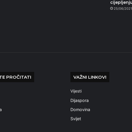
cijepljenj
25/06/202
E PROČITATI
VAŽNI LINKOVI
Vijesti
a
Dijaspora
a
Domovina
Svijet