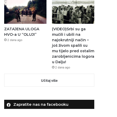
ZATAJENA ULOGA
(VIDEO)Srbi su ga
HVO-a U “OLUJI”
mučili i ubili na
najokrutniji način –
2 dana ago
još živom spalili su
mu tijelo pred ostalim
zarobljenicima logora
u Dalju!
2 dana ago
Učitaj više
Zapratite nas na facebooku