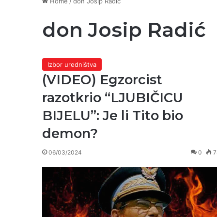
Home
/
don Josip Radić
don Josip Radić
Izbor uredništva
(VIDEO) Egzorcist
razotkrio “LJUBIČICU
BIJELU”: Je li Tito bio
demon?
06/03/2024
0
7