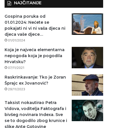
NAJČITANIJE
Gospina poruka od
01.01.2024: Nećete se
pokajati ni vi ni vaša djeca ni
djeca vaše djece…
01/01/2024
Koja je najveća elementarna
nepogoda koja je pogodila
Hrvatsku?
07/11/2021
Raskrinkavanje: Tko je Zoran
Šprajc ex Jovanović?
29/11/2023
Taksist nokautirao Petra
Vidova, voditelja Faktografa i
bivšeg novinara Indexa. Sve
se to dogodilo zbog krunice i
slike Ante Gotovine