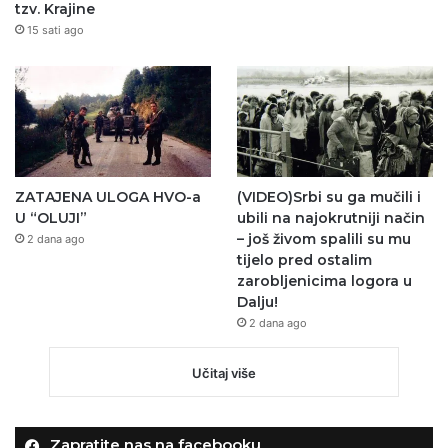
tzv. Krajine
15 sati ago
ZATAJENA ULOGA HVO-a
(VIDEO)Srbi su ga mučili i
U “OLUJI”
ubili na najokrutniji način
– još živom spalili su mu
2 dana ago
tijelo pred ostalim
zarobljenicima logora u
Dalju!
2 dana ago
Učitaj više
Zapratite nas na facebooku