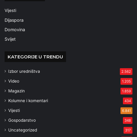
Vijesti
Dijaspora
Domovina
Svijet
KATEGORIJE U TRENDU
Izbor uredništva
2.562
Video
1.205
Magazin
1.859
Kolumne i komentari
434
Vijesti
6.841
Gospodarstvo
348
Uncategorized
317