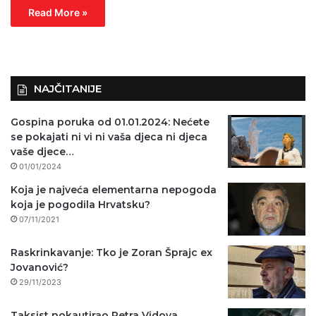
Read More »
NAJČITANIJE
Gospina poruka od 01.01.2024: Nećete
se pokajati ni vi ni vaša djeca ni djeca
vaše djece…
01/01/2024
Koja je najveća elementarna nepogoda
koja je pogodila Hrvatsku?
07/11/2021
Raskrinkavanje: Tko je Zoran Šprajc ex
Jovanović?
29/11/2023
Taksist nokautirao Petra Vidova,