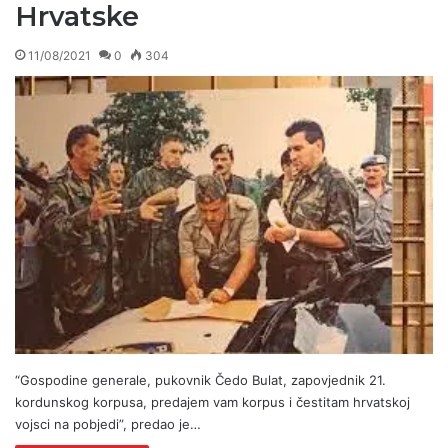
Hrvatske
11/08/2021
0
304
“Gospodine generale, pukovnik Čedo Bulat, zapovjednik 21.
kordunskog korpusa, predajem vam korpus i čestitam hrvatskoj
vojsci na pobjedi”, predao je…