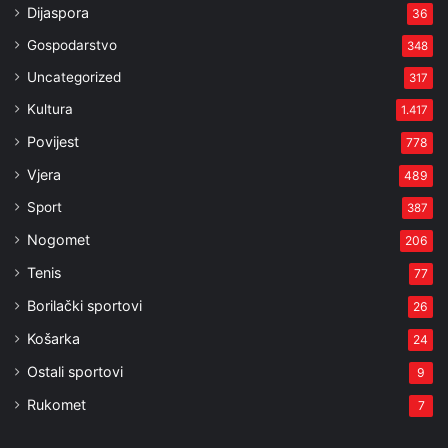
Dijaspora
36
Gospodarstvo
348
Uncategorized
317
Kultura
1.417
Povijest
778
Vjera
489
Sport
387
Nogomet
206
Tenis
77
Borilački sportovi
26
Košarka
24
Ostali sportovi
9
Rukomet
7