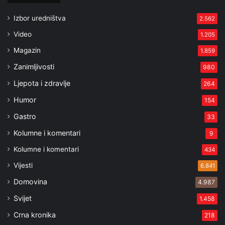
Izbor uredništva
2.562
Video
1.205
Magazin
1.859
Zanimljivosti
980
Ljepota i zdravlje
264
Humor
154
Gastro
33
Kolumne i komentari
9
Kolumne i komentari
434
Vijesti
6.841
Domovina
4.987
Svijet
1.458
Crna kronika
218