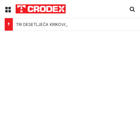
Menu
Tr
TRI DESETLJEĆA KRIKOVA OČAJNIKA