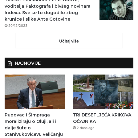
voditelja Faktografa i bivšeg novinara
Indexa. Sve se to dogodilo zbog
krunice i slike Ante Gotovine
20/12/2023
Učitaj više
NAJNOVIJE
Pupovac i Šimpraga
TRI DESETLJEĆA KRIKOVA
moraliziraju o Oluji, ali i
OČAJNIKA
dalje šute o
2 dana ago
Stanivukovićevu veličanju