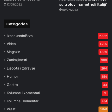
su trolovi nametnuli Italiji’
17/05/2022
09/07/2022
Categories
Izbor uredništva
2.562
Video
1.205
Magazin
1.859
Zanimljivosti
980
Ljepota i zdravlje
264
Humor
154
Gastro
33
Kolumne i komentari
9
Kolumne i komentari
434
Vijesti
6.841