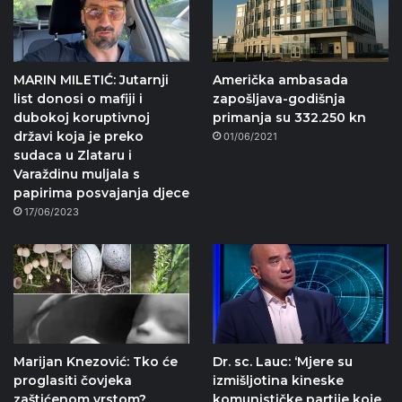
MARIN MILETIĆ: Jutarnji
Američka ambasada
list donosi o mafiji i
zapošljava-godišnja
dubokoj koruptivnoj
primanja su 332.250 kn
državi koja je preko
01/06/2021
sudaca u Zlataru i
Varaždinu muljala s
papirima posvajanja djece
17/06/2023
Marijan Knezović: Tko će
Dr. sc. Lauc: ‘Mjere su
proglasiti čovjeka
izmišljotina kineske
zaštićenom vrstom?
komunističke partije koje