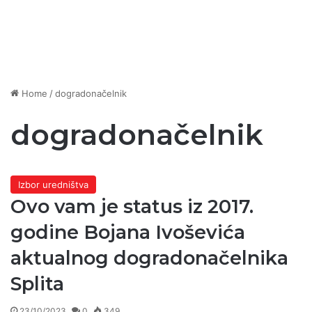
Home
/
dogradonačelnik
dogradonačelnik
Izbor uredništva
Ovo vam je status iz 2017.
godine Bojana Ivoševića
aktualnog dogradonačelnika
Splita
23/10/2023
0
349