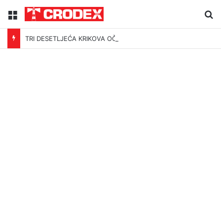
Menu
Tr
TRI DESETLJEĆA KRIKOVA OČAJNIKA