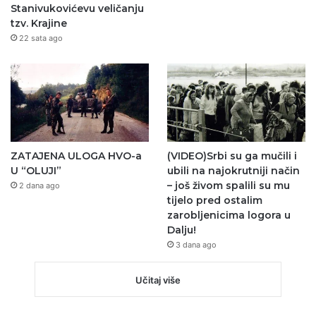
Stanivukovićevu veličanju
tzv. Krajine
22 sata ago
ZATAJENA ULOGA HVO-a
(VIDEO)Srbi su ga mučili i
U “OLUJI”
ubili na najokrutniji način
– još živom spalili su mu
2 dana ago
tijelo pred ostalim
zarobljenicima logora u
Dalju!
3 dana ago
Učitaj više