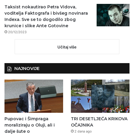
Taksist nokautirao Petra Vidova,
voditelja Faktografa i bivšeg novinara
Indexa. Sve se to dogodilo zbog
krunice i slike Ante Gotovine
20/12/2023
Učitaj više
NAJNOVIJE
Pupovac i Šimpraga
TRI DESETLJEĆA KRIKOVA
moraliziraju o Oluji, ali i
OČAJNIKA
dalje šute o
2 dana ago