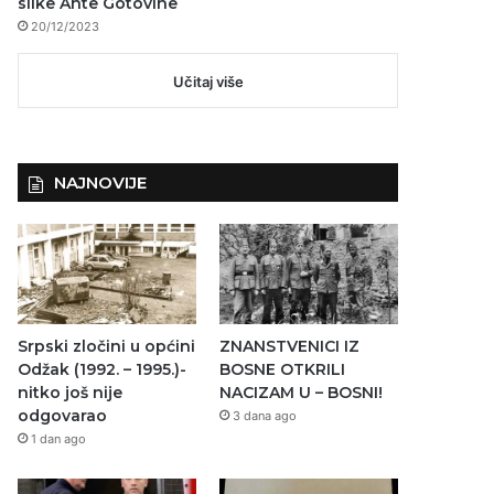
slike Ante Gotovine
20/12/2023
Učitaj više
NAJNOVIJE
Srpski zločini u općini
ZNANSTVENICI IZ
Odžak (1992. – 1995.)-
BOSNE OTKRILI
nitko još nije
NACIZAM U – BOSNI!
odgovarao
3 dana ago
1 dan ago