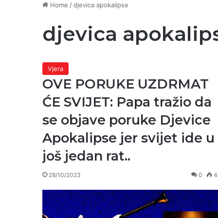
Home
/
djevica apokalipse
djevica apokalip
Vjera
OVE PORUKE UZDRMAT
ĆE SVIJET: Papa tražio da
se objave poruke Djevice
Apokalipse jer svijet ide u
još jedan rat..
28/10/2023
0
4