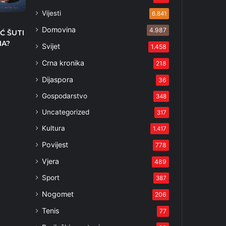
Vijesti
6.841
Domovina
4.987
Ć ŠUTI
MA?
Svijet
1.458
Crna kronika
218
Dijaspora
36
Gospodarstvo
348
Uncategorized
317
Kultura
1.417
Povijest
778
Vjera
489
Sport
387
Nogomet
206
Tenis
77