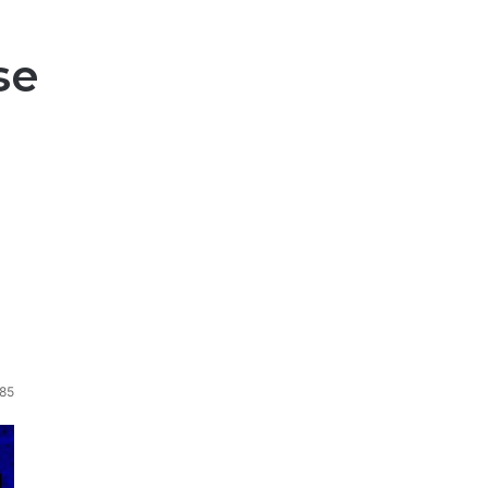
se
85