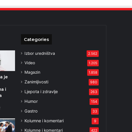
Categories
Izbor uredništva
2.562
Video
1.205
Magazin
1.858
da je
Zanimljivosti
980
a i
Ljepota i zdravlje
263
a
Humor
154
2
Gastro
33
Kolumne i komentari
9
Kolumne i komentari
422