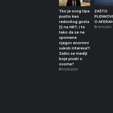
Tko je ovog tipa
ZAŠTO
pustio kao
PLENKOVI
redovitog gosta
O AFERA
(!) na HRT, i to
15/11/2021
tako da se ne
spomene
njegov enormni
sukob interesa?!
Zašto se mediji
boje pisati o
ovome?
01/05/2023