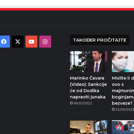
TAKOĐER PROČITAJTE
Facebook
X
YouTube
Instagram
Marinko Čavara
Mislite li 
(Video): Sankcije
ovo s
će od Dodika
majmunim
napraviti junaka
boginjam
bezveze?
06/01/2022
22/05/202