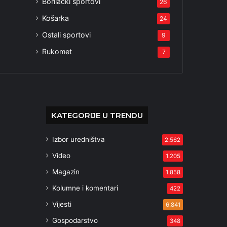
Borilački sportovi
26
Košarka
24
Ostali sportovi
9
Rukomet
7
KATEGORIJE U TRENDU
Izbor uredništva
2.562
Video
1.205
Magazin
1.858
Kolumne i komentari
422
Vijesti
6.841
Gospodarstvo
348