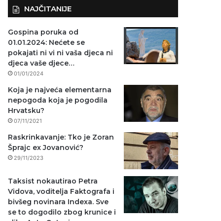
NAJČITANIJE
Gospina poruka od
01.01.2024: Nećete se
pokajati ni vi ni vaša djeca ni
djeca vaše djece…
01/01/2024
Koja je najveća elementarna
nepogoda koja je pogodila
Hrvatsku?
07/11/2021
Raskrinkavanje: Tko je Zoran
Šprajc ex Jovanović?
29/11/2023
Taksist nokautirao Petra
Vidova, voditelja Faktografa i
bivšeg novinara Indexa. Sve
se to dogodilo zbog krunice i