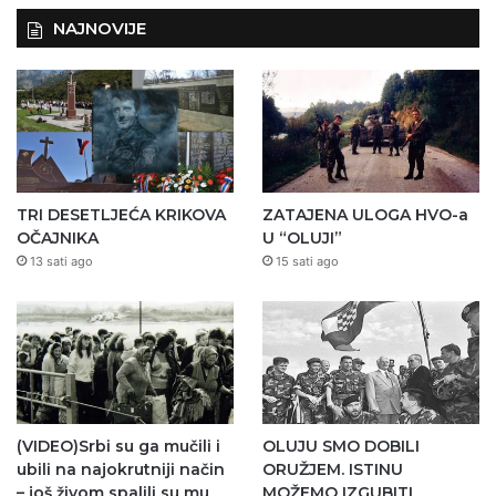
NAJNOVIJE
TRI DESETLJEĆA KRIKOVA
ZATAJENA ULOGA HVO-a
OČAJNIKA
U “OLUJI”
13 sati ago
15 sati ago
(VIDEO)Srbi su ga mučili i
OLUJU SMO DOBILI
ubili na najokrutniji način
ORUŽJEM. ISTINU
– još živom spalili su mu
MOŽEMO IZGUBITI