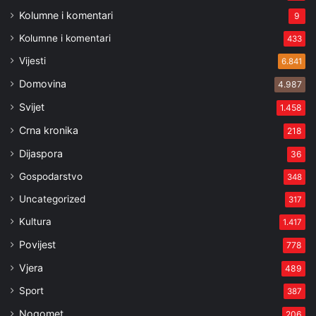
Kolumne i komentari
9
Kolumne i komentari
433
Vijesti
6.841
Domovina
4.987
Svijet
1.458
Crna kronika
218
Dijaspora
36
Gospodarstvo
348
Uncategorized
317
Kultura
1.417
Povijest
778
Vjera
489
Sport
387
Nogomet
206