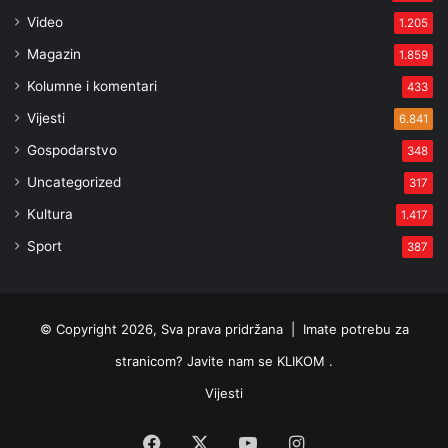
Video
1.205
Magazin
1.859
Kolumne i komentari
433
Vijesti
6.841
Gospodarstvo
348
Uncategorized
317
Kultura
1.417
Sport
387
© Copyright 2026, Sva prava pridržana |
Imate potrebu za
stranicom? Javite nam se KLIKOM .
Vijesti
Facebook
X
YouTube
Instagram