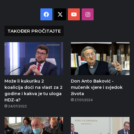
Facebook
X
YouTube
Instagram
TAKOĐER PROČITAJTE
Može li kukuriku 2
Don Anto Baković -
koalicija doći na vlast za 2
mučenik vjere i svjedok
godine i kakva je tu uloga
života
HDZ-a?
27/01/2024
24/07/2022