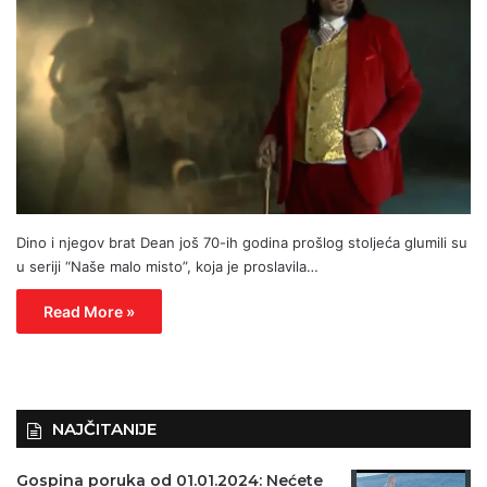
Dino i njegov brat Dean još 70-ih godina prošlog stoljeća glumili su
u seriji “Naše malo misto”, koja je proslavila…
Read More »
NAJČITANIJE
Gospina poruka od 01.01.2024: Nećete