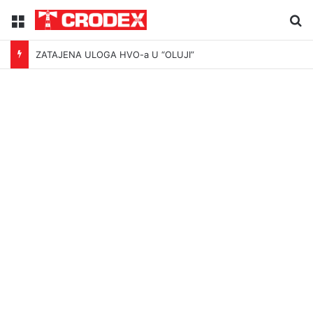
Menu
Tr
ZATAJENA ULOGA HVO-a U “OLUJI”