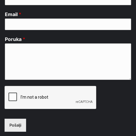
Email
*
Poruka
*
Pošalji