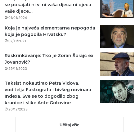
se pokajati ni vi ni vaša djeca ni djeca
vaše djece…
01/01/2024
Koja je najveća elementarna nepogoda
koja je pogodila Hrvatsku?
07/11/2021
Raskrinkavanje: Tko je Zoran Šprajc ex
Jovanović?
29/11/2023
Taksist nokautirao Petra Vidova,
voditelja Faktografa i bivšeg novinara
Indexa. Sve se to dogodilo zbog
krunice i slike Ante Gotovine
20/12/2023
Učitaj više