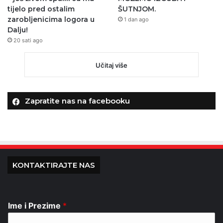
tijelo pred ostalim
ŠUTNJOM.
zarobljenicima logora u
1 dan ago
Dalju!
20 sati ago
Učitaj više
Zapratite nas na facebooku
KONTAKTIRAJTE NAS
Ime i Prezime
*