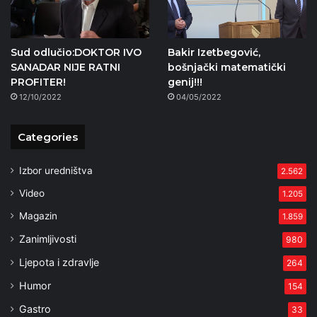
Sud odlučio:DOKTOR IVO
Bakir Izetbegović,
SANADAR NIJE RATNI
bošnjački matematički
PROFITER!
genij!!!
12/10/2022
04/05/2022
Categories
Izbor uredništva
2.562
Video
1.205
Magazin
1.859
Zanimljivosti
980
Ljepota i zdravlje
264
Humor
154
Gastro
33