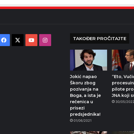
TAKOĐER PROČITAJTE
Facebook
X
YouTube
Instagram
Jokić napao
“Eto, Vuči
Škoru zbog
procesuir
pozivanja na
pilote pr
Boga, a ista je
JNA koji 
rečenica u
30/05/202
prisezi
predsjednika!
01/06/2021