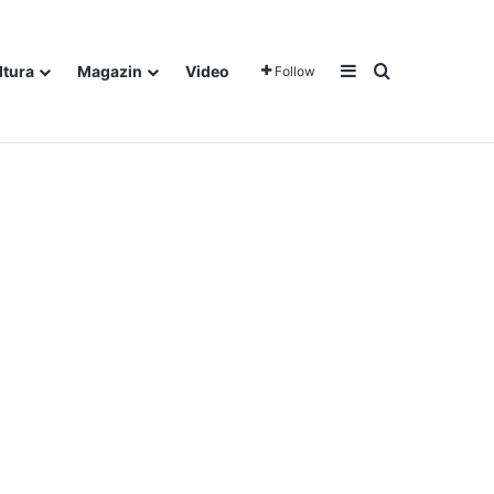
Sidebar
Traži
ltura
Magazin
Video
Follow