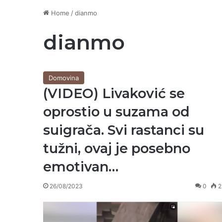
Home
/
dianmo
dianmo
Domovina
(VIDEO) Livaković se
oprostio u suzama od
suigrača. Svi rastanci su
tužni, ovaj je posebno
emotivan…
26/08/2023
0
2