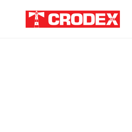
Breaking News
ZATAJENA ULOGA HVO-a U “OLUJI”