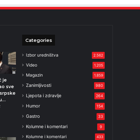
Categories
Izbor uredništva
2.562
Video
1.205
Magazin
1.859
ć je
Zanimljivosti
980
ao sve
osrpske
Ljepota i zdravlje
264
su…
Humor
154
2
Gastro
33
Kolumne i komentari
9
Kolumne i komentari
433