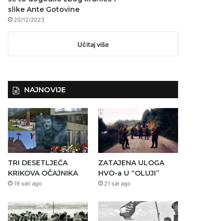
slike Ante Gotovine
20/12/2023
Učitaj više
NAJNOVIJE
TRI DESETLJEĆA
ZATAJENA ULOGA
KRIKOVA OČAJNIKA
HVO-a U “OLUJI”
19 sati ago
21 sat ago