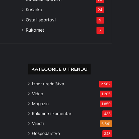
Košarka
24
Ostali sportovi
9
Rukomet
7
KATEGORIJE U TRENDU
Izbor uredništva
2.562
Video
1.205
Magazin
1.859
Kolumne i komentari
433
Vijesti
6.841
Gospodarstvo
348