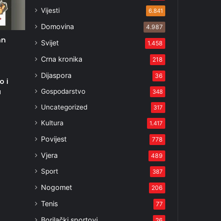
Vijesti
6.841
Domovina
4.987
an
Svijet
1.458
Crna kronika
218
Dijaspora
36
o i
Gospodarstvo
u
348
Uncategorized
317
Kultura
1.417
Povijest
778
Vjera
489
Sport
387
Nogomet
206
Tenis
77
Borilački sportovi
26