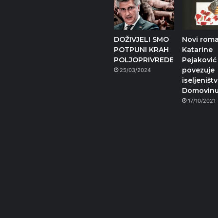
DOŽIVJELI SMO
Novi rom
POTPUNI KRAH
Katarine
POLJOPRIVREDE
Pejaković
povezuje
25/03/2024
iseljeništv
Domovin
17/10/2021