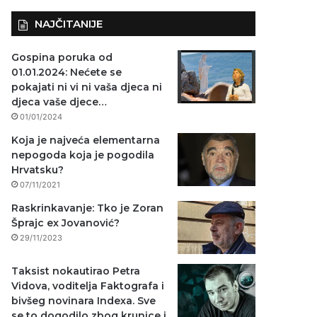
NAJČITANIJE
Gospina poruka od
01.01.2024: Nećete se
pokajati ni vi ni vaša djeca ni
djeca vaše djece…
01/01/2024
Koja je najveća elementarna
nepogoda koja je pogodila
Hrvatsku?
07/11/2021
Raskrinkavanje: Tko je Zoran
Šprajc ex Jovanović?
29/11/2023
Taksist nokautirao Petra
Vidova, voditelja Faktografa i
bivšeg novinara Indexa. Sve
se to dogodilo zbog krunice i