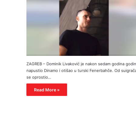
ZAGREB – Dominik Livaković je nakon sedam godina godi
napustio Dinamo i otišao u turski Fenerbahče. Od suigrač
se oprostio…
Read More »