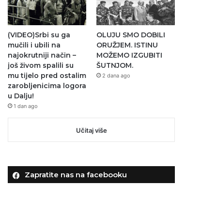
(VIDEO)Srbi su ga
OLUJU SMO DOBILI
mučili i ubili na
ORUŽJEM. ISTINU
najokrutniji način –
MOŽEMO IZGUBITI
još živom spalili su
ŠUTNJOM.
mu tijelo pred ostalim
2 dana ago
zarobljenicima logora
u Dalju!
1 dan ago
Učitaj više
Zapratite nas na facebooku