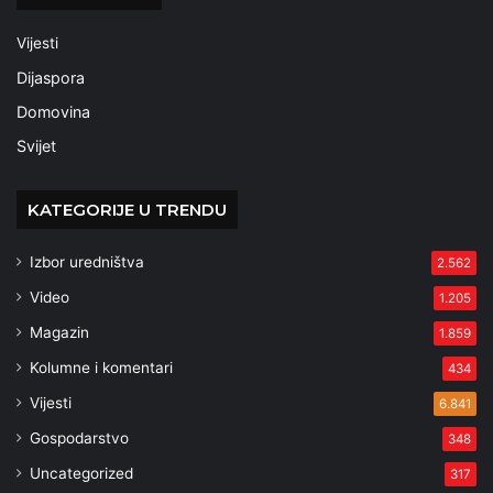
Vijesti
Dijaspora
Domovina
Svijet
KATEGORIJE U TRENDU
Izbor uredništva
2.562
Video
1.205
Magazin
1.859
Kolumne i komentari
434
Vijesti
6.841
Gospodarstvo
348
Uncategorized
317