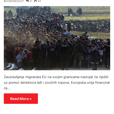
06/06/2021
0
41
Zaustavljanje migranata EU na svojim granicama nastojat će riješiti
uz pomoć detektora laži i zvučnih topova. Europska unija financirat
će…
Read More »