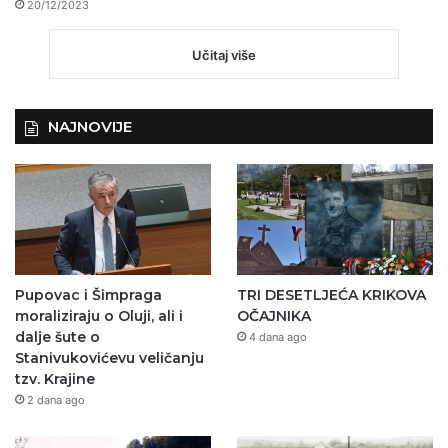
20/12/2023
Učitaj više
NAJNOVIJE
Pupovac i Šimpraga
TRI DESETLJEĆA KRIKOVA
moraliziraju o Oluji, ali i
OČAJNIKA
dalje šute o
4 dana ago
Stanivukovićevu veličanju
tzv. Krajine
2 dana ago