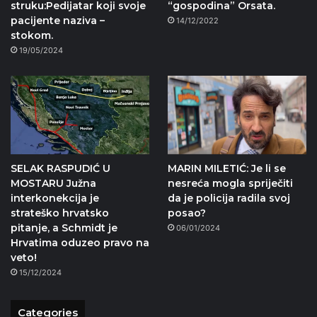
struku:Pedijatar koji svoje
“gospodina” Orsata.
pacijente naziva –
14/12/2022
stokom.
19/05/2024
SELAK RASPUDIĆ U
MARIN MILETIĆ: Je li se
MOSTARU Južna
nesreća mogla spriječiti
interkonekcija je
da je policija radila svoj
strateško hrvatsko
posao?
pitanje, a Schmidt je
06/01/2024
Hrvatima oduzeo pravo na
veto!
15/12/2024
Categories