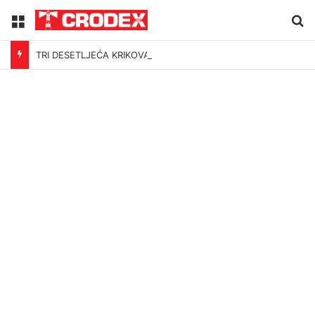
Menu
Tr
TRI DESETLJEĆA KRIKOVA OČAJNIKA