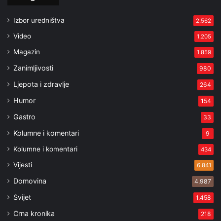
Izbor uredništva
2.562
Video
1.205
Magazin
1.859
Zanimljivosti
980
Ljepota i zdravlje
264
Humor
154
Gastro
33
Kolumne i komentari
9
Kolumne i komentari
434
Vijesti
6.841
Domovina
4.987
Svijet
1.458
Crna kronika
218