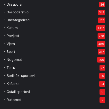
Dijaspora
36
Gospodarstvo
348
Uncategorized
317
Kultura
1.417
Povijest
778
Vjera
489
Sport
387
Nogomet
206
Tenis
77
Borilački sportovi
26
Košarka
24
Ostali sportovi
9
Rukomet
7