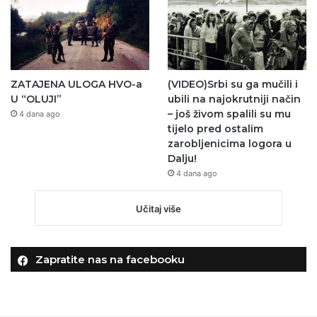
ZATAJENA ULOGA HVO-a
(VIDEO)Srbi su ga mučili i
U “OLUJI”
ubili na najokrutniji način
– još živom spalili su mu
4 dana ago
tijelo pred ostalim
zarobljenicima logora u
Dalju!
4 dana ago
Učitaj više
Zapratite nas na facebooku