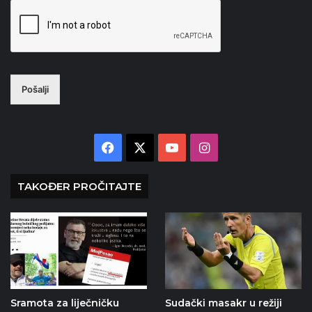
Pošalji
Facebook
X
YouTube
Instagram
TAKOĐER PROČITAJTE
Sramota za liječničku
Sudački masakr u režiji