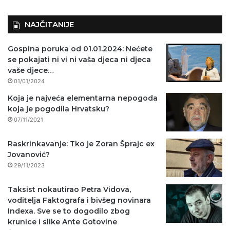
NAJČITANIJE
Gospina poruka od 01.01.2024: Nećete
se pokajati ni vi ni vaša djeca ni djeca
vaše djece…
01/01/2024
Koja je najveća elementarna nepogoda
koja je pogodila Hrvatsku?
07/11/2021
Raskrinkavanje: Tko je Zoran Šprajc ex
Jovanović?
29/11/2023
Taksist nokautirao Petra Vidova,
voditelja Faktografa i bivšeg novinara
Indexa. Sve se to dogodilo zbog
krunice i slike Ante Gotovine