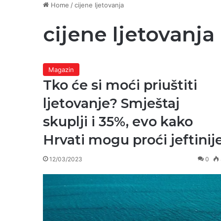
Home
/
cijene ljetovanja
cijene ljetovanja
Magazin
Tko će si moći priuštiti
ljetovanje? Smještaj
skuplji i 35%, evo kako
Hrvati mogu proći jeftinij
12/03/2023
0