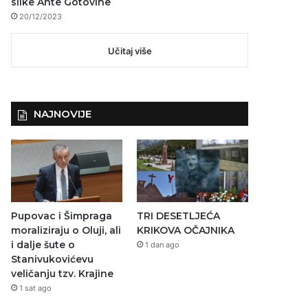
slike Ante Gotovine
20/12/2023
Učitaj više
NAJNOVIJE
Pupovac i Šimpraga
TRI DESETLJEĆA
moraliziraju o Oluji, ali
KRIKOVA OČAJNIKA
i dalje šute o
1 dan ago
Stanivukovićevu
veličanju tzv. Krajine
1 sat ago