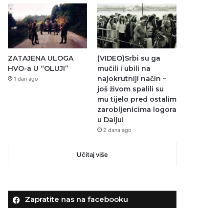
ZATAJENA ULOGA
(VIDEO)Srbi su ga
HVO-a U “OLUJI”
mučili i ubili na
najokrutniji način –
1 dan ago
još živom spalili su
mu tijelo pred ostalim
zarobljenicima logora
u Dalju!
2 dana ago
Učitaj više
Zapratite nas na facebooku