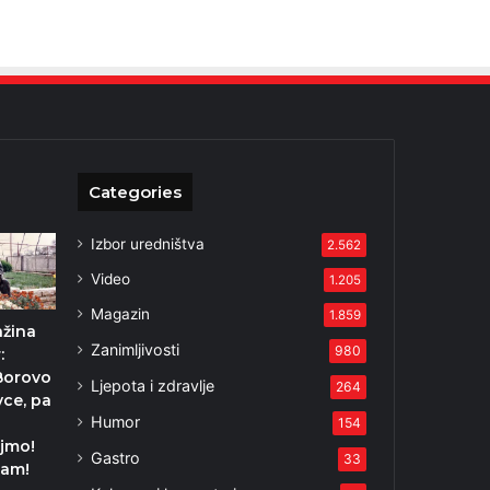
Categories
Izbor uredništva
2.562
Video
1.205
Magazin
1.859
ažina
Zanimljivosti
980
:
Borovo
Ljepota i zdravlje
264
vce, pa
Humor
154
jmo!
Gastro
33
zam!