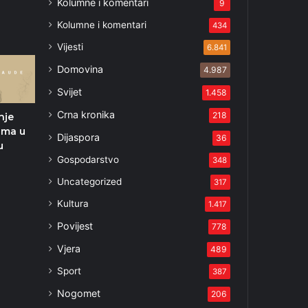
Kolumne i komentari
5
9
Kolumne i komentari
434
Vijesti
6.841
Domovina
4.987
Svijet
1.458
Crna kronika
218
nje
ama u
Dijaspora
36
u
Gospodarstvo
348
2
Uncategorized
317
Kultura
1.417
Povijest
778
Vjera
489
Sport
387
Nogomet
206