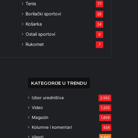
Tenis
77
Borilački sportovi
26
Košarka
24
Ostali sportovi
9
Rukomet
7
KATEGORIJE U TRENDU
Izbor uredništva
2.562
Video
1.205
Magazin
1.859
Kolumne i komentari
434
Vijesti
6.841