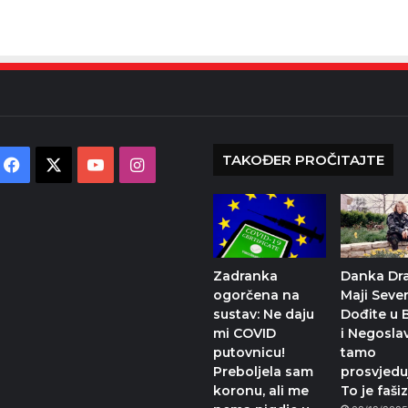
TAKOĐER PROČITAJTE
Facebook
X
YouTube
Instagram
Zadranka
Danka Dr
ogorčena na
Maji Sever
sustav: Ne daju
Dođite u 
mi COVID
i Negosla
putovnicu!
tamo
Preboljela sam
prosvjedu
koronu, ali me
To je faši