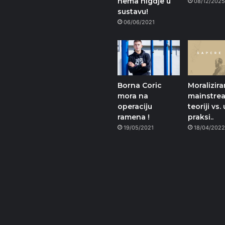
nema nigdje u
08/12/202
sustavu!
06/06/2021
Borna Coric
Moralizira
mora na
mainstre
operaciju
teoriji vs. 
ramena !
praksi..
19/05/2021
18/04/202