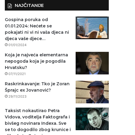
NAJČITANIJE
Gospina poruka od
01.01.2024: Nećete se
pokajati ni vi ni vaša djeca ni
djeca vaše djece…
01/01/2024
Koja je najveća elementarna
nepogoda koja je pogodila
Hrvatsku?
07/11/2021
Raskrinkavanje: Tko je Zoran
Šprajc ex Jovanović?
29/11/2023
Taksist nokautirao Petra
Vidova, voditelja Faktografa i
bivšeg novinara Indexa. Sve
se to dogodilo zbog krunice i