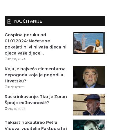
NAJČITANIJE
Gospina poruka od
01.01.2024: Nećete se
pokajati ni vi ni vaša djeca ni
djeca vaše djece…
01/01/2024
Koja je najveća elementarna
nepogoda koja je pogodila
Hrvatsku?
07/11/2021
Raskrinkavanje: Tko je Zoran
Šprajc ex Jovanović?
29/11/2023
Taksist nokautirao Petra
Vidova, voditelja Faktografa i