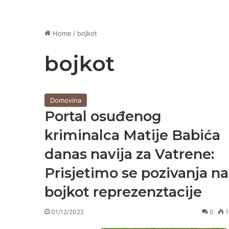
Home
/
bojkot
bojkot
Domovina
Portal osuđenog
kriminalca Matije Babića
danas navija za Vatrene:
Prisjetimo se pozivanja na
bojkot reprezenztacije
01/12/2022
0
1