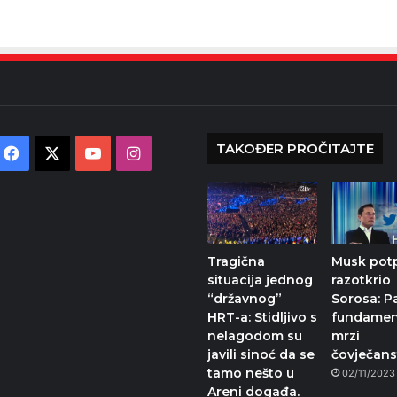
TAKOĐER PROČITAJTE
Facebook
X
YouTube
Instagram
Tragična
Musk pot
situacija jednog
razotkrio
“državnog”
Sorosa: P
HRT-a: Stidljivo s
fundamen
nelagodom su
mrzi
javili sinoć da se
čovječans
tamo nešto u
02/11/2023
Areni događa.