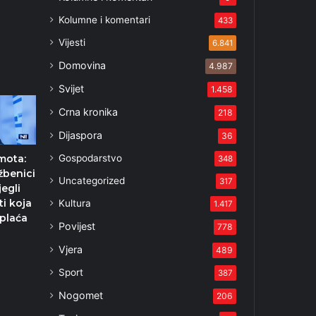
Kolumne i komentari
433
Vijesti
6.841
Domovina
4.987
Svijet
1.458
Crna kronika
218
Dijaspora
36
Gospodarstvo
mota:
348
žbenici
Uncategorized
317
egli
ti koja
Kultura
1.417
plaća
Povijest
778
3
Vjera
489
Sport
387
Nogomet
206