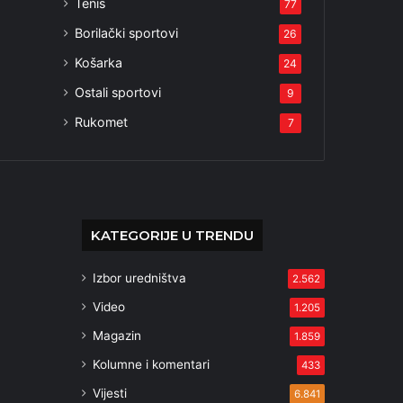
Tenis
77
Borilački sportovi
26
Košarka
24
Ostali sportovi
9
Rukomet
7
KATEGORIJE U TRENDU
Izbor uredništva
2.562
Video
1.205
Magazin
1.859
Kolumne i komentari
433
Vijesti
6.841