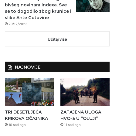
bivšeg novinara Indexa. Sve
se to dogodilo zbog krunice i
slike Ante Gotovine
20/12/2023
Učitaj više
NAJNOVIJE
TRI DESETLJEĆA
ZATAJENA ULOGA
KRIKOVA OČAJNIKA
HVO-a U “OLUJI”
10 sati ago
11 sati ago