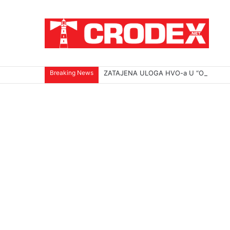
Breaking News
ZATAJENA ULOGA HVO-a U “OLUJI”