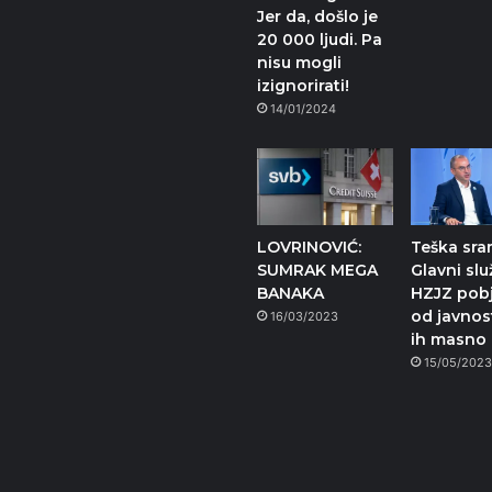
Jer da, došlo je
20 000 ljudi. Pa
nisu mogli
izignorirati!
14/01/2024
LOVRINOVIĆ:
Teška sra
SUMRAK MEGA
Glavni slu
BANAKA
HZJZ pobj
od javnos
16/03/2023
ih masno 
15/05/202