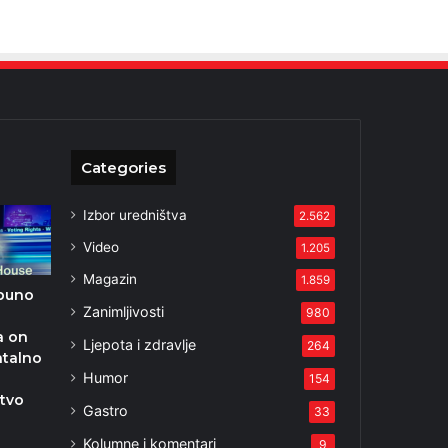
Categories
Izbor uredništva
2.562
Video
1.205
Magazin
1.859
puno
Zanimljivosti
980
a on
Ljepota i zdravlje
264
talno
Humor
154
tvo
Gastro
33
Kolumne i komentari
9