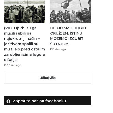
(VIDEO)Srbi su ga
OLUJU SMO DOBILI
mučili i ubili na
ORUŽJEM. ISTINU
najokrutniji način –
MOŽEMO IZGUBITI
još živom spalili su
ŠUTNJOM.
mu tijelo pred ostalim
1 dan ago
zarobljenicima logora
u Dalju!
17 sati ago
Učitaj više
Zapratite nas na facebooku