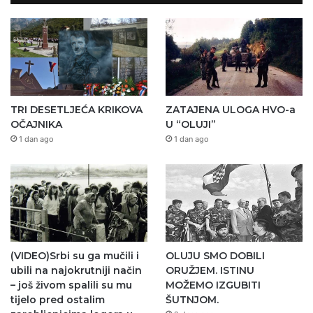
TRI DESETLJEĆA KRIKOVA
ZATAJENA ULOGA HVO-a
OČAJNIKA
U “OLUJI”
1 dan ago
1 dan ago
(VIDEO)Srbi su ga mučili i
OLUJU SMO DOBILI
ubili na najokrutniji način
ORUŽJEM. ISTINU
– još živom spalili su mu
MOŽEMO IZGUBITI
tijelo pred ostalim
ŠUTNJOM.