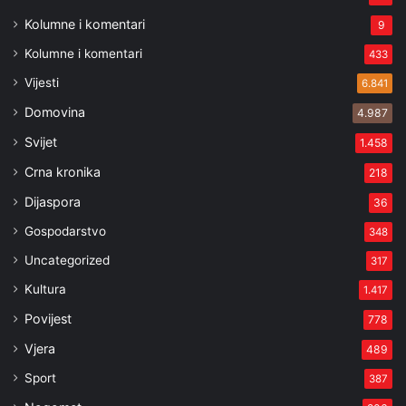
Kolumne i komentari
9
Kolumne i komentari
433
Vijesti
6.841
Domovina
4.987
Svijet
1.458
Crna kronika
218
Dijaspora
36
Gospodarstvo
348
Uncategorized
317
Kultura
1.417
Povijest
778
Vjera
489
Sport
387