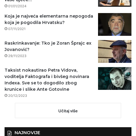
01/01/2024
Koja je najveća elementarna nepogoda
koja je pogodila Hrvatsku?
07/11/2021
Raskrinkavanje: Tko je Zoran Šprajc ex
Jovanović?
29/11/2023
Taksist nokautirao Petra Vidova,
voditelja Faktografa i bivšeg novinara
Indexa. Sve se to dogodilo zbog
krunice i slike Ante Gotovine
20/12/2023
Učitaj više
NAJNOVIJE