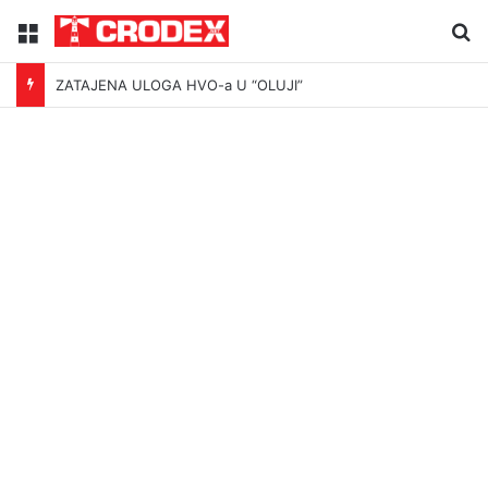
Menu
Tr
ZATAJENA ULOGA HVO-a U “OLUJI”