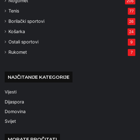
Nogomet
206
Tenis
77
Borilački sportovi
26
Košarka
24
Ostali sportovi
9
Rukomet
7
NAJČITANIJE KATEGORIJE
Vijesti
Dijaspora
Domovina
Svijet
MORATE PROČITATI