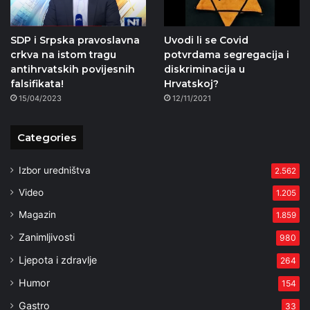
SDP i Srpska pravoslavna
Uvodi li se Covid
crkva na istom tragu
potvrdama segregacija i
antihrvatskih povijesnih
diskriminacija u
falsifikata!
Hrvatskoj?
15/04/2023
12/11/2021
Categories
Izbor uredništva
2.562
Video
1.205
Magazin
1.859
Zanimljivosti
980
Ljepota i zdravlje
264
Humor
154
Gastro
33