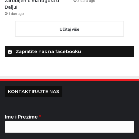
zarobljenicima logora u
2 dana ago
Dalju!
1 dan ago
Učitaj više
Zapratite nas na facebooku
KONTAKTIRAJTE NAS
Ime i Prezime
*