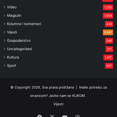
Video
1.205
Magazin
1.859
Kolumne i komentari
433
Vijesti
6.841
Gospodarstvo
348
Uncategorized
317
Kultura
1.417
Sport
387
© Copyright 2026, Sva prava pridržana |
Imate potrebu za
stranicom? Javite nam se KLIKOM .
Vijesti
Facebook
X
YouTube
Instagram