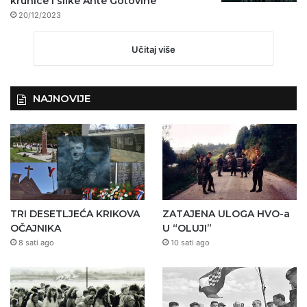
krunice i slike Ante Gotovine
20/12/2023
Učitaj više
NAJNOVIJE
TRI DESETLJEĆA KRIKOVA
ZATAJENA ULOGA HVO-a
OČAJNIKA
U “OLUJI”
8 sati ago
10 sati ago