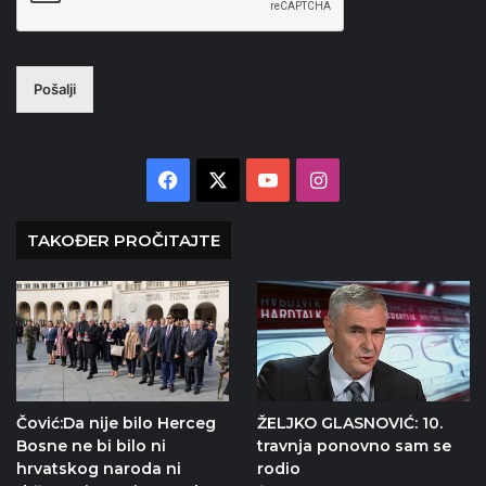
Pošalji
Facebook
X
YouTube
Instagram
TAKOĐER PROČITAJTE
Čović:Da nije bilo Herceg
ŽELJKO GLASNOVIĆ: 10.
Bosne ne bi bilo ni
travnja ponovno sam se
hrvatskog naroda ni
rodio