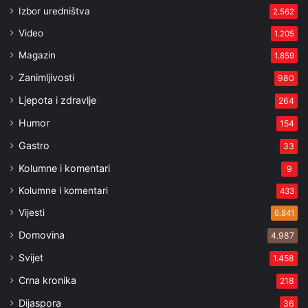
Izbor uredništva
2.562
Video
1.205
Magazin
1.859
Zanimljivosti
980
Ljepota i zdravlje
264
Humor
154
Gastro
33
Kolumne i komentari
9
Kolumne i komentari
433
Vijesti
6.841
Domovina
4.987
Svijet
1.458
Crna kronika
218
Dijaspora
36