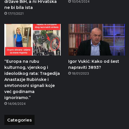
države BiH, a ni Hrvatska
10/04/2024
ne bi bila ista
17/11/2021
“Europa na rubu
Igor Vukić: Kako od šest
kulturnog, vjerskog i
napraviti 3893?
ideološkog rata: Tragedija
18/01/2023
Anastazje Rubińske i
smrtonosni signali koje
već godinama
ignoriramo.”
14/06/2024
Categories