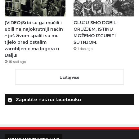
(VIDEO)Srbi su ga mučili i
OLUJU SMO DOBILI
ubili na najokrutniji način
ORUŽJEM. ISTINU
– još živom spalili su mu
MOŽEMO IZGUBITI
tijelo pred ostalim
ŠUTNJOM.
zarobljenicima logora u
1 dan ago
Dalju!
15 sati ago
Učitaj više
Zapratite nas na facebooku