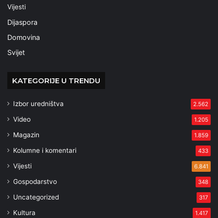
Vijesti
Dijaspora
Domovina
Svijet
KATEGORIJE U TRENDU
Izbor uredništva
2.562
Video
1.205
Magazin
1.859
Kolumne i komentari
433
Vijesti
6.841
Gospodarstvo
348
Uncategorized
317
Kultura
1.417