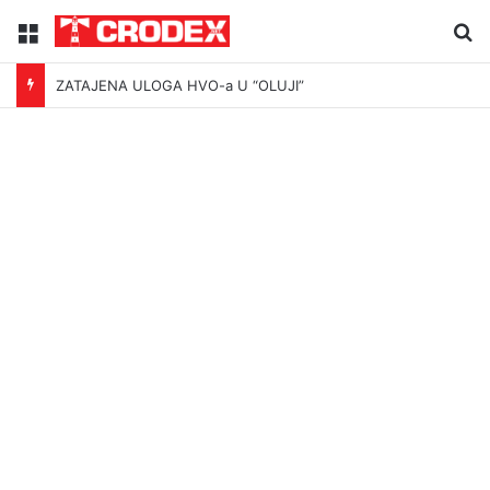
Menu
Tr
ZATAJENA ULOGA HVO-a U “OLUJI”