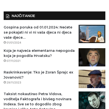
NAJČITANIJE
Gospina poruka od 01.01.2024: Nećete
se pokajati ni vi ni vaša djeca ni djeca
vaše djece…
01/01/2024
Koja je najveća elementarna nepogoda
koja je pogodila Hrvatsku?
07/11/2021
Raskrinkavanje: Tko je Zoran Šprajc ex
Jovanović?
29/11/2023
Taksist nokautirao Petra Vidova,
voditelja Faktografa i bivšeg novinara
Indexa. Sve se to dogodilo zbog