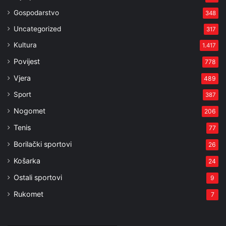
Gospodarstvo
348
Uncategorized
317
Kultura
1.417
Povijest
778
Vjera
489
Sport
387
Nogomet
206
Tenis
77
Borilački sportovi
26
Košarka
24
Ostali sportovi
9
Rukomet
7