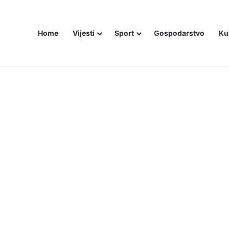
Home
Vijesti
Sport
Gospodarstvo
Ku
ali i dalje šute o Stanivukovićevu veličanju tzv. Krajine