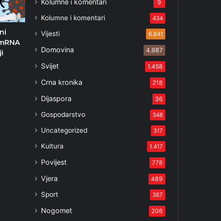
Kolumne i komentari
9
Kolumne i komentari
434
ni
Vijesti
6.841
 mRNA
Domovina
4.987
i
3
Svijet
1.458
Crna kronika
218
Dijaspora
36
Gospodarstvo
348
Uncategorized
317
Kultura
1.417
Povijest
778
Vjera
489
Sport
387
Nogomet
206