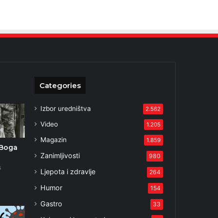
Categories
Izbor uredništva
2.562
Video
1.205
Magazin
1.859
 Boga
Zanimljivosti
980
4
Ljepota i zdravlje
264
Humor
154
Gastro
33