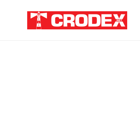
Breaking News
Pupovac i Šimpraga moraliziraju o Oluji, 