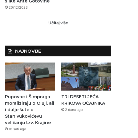
slike Ante Gotovine
20/12/2023
Učitaj više
NAJNOVIJE
Pupovac i Šimpraga
TRI DESETLJEĆA
moraliziraju o Oluji, ali
KRIKOVA OČAJNIKA
i dalje šute o
2 dana ago
Stanivukovićevu
veličanju tzv. Krajine
18 sati ago