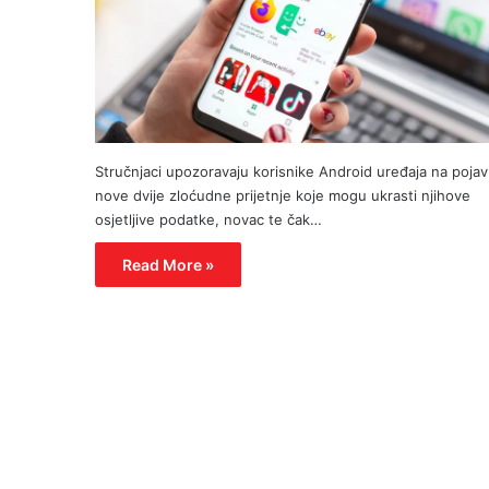
Stručnjaci upozoravaju korisnike Android uređaja na poja
nove dvije zloćudne prijetnje koje mogu ukrasti njihove
osjetljive podatke, novac te čak…
Read More »