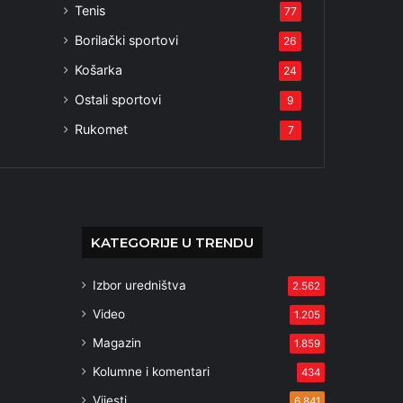
Tenis
77
Borilački sportovi
26
Košarka
24
Ostali sportovi
9
Rukomet
7
KATEGORIJE U TRENDU
Izbor uredništva
2.562
Video
1.205
Magazin
1.859
Kolumne i komentari
434
Vijesti
6.841