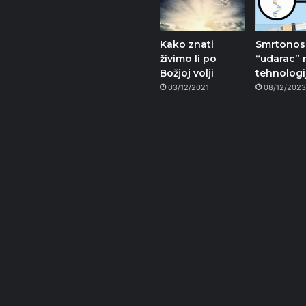
Kako znati
Smrtonos
živimo li po
“udarac”
Božjoj volji
tehnologij
03/12/2021
08/12/202