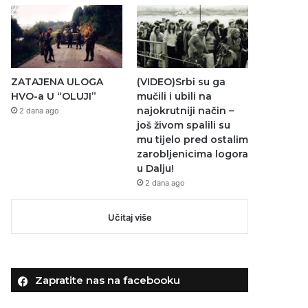
ZATAJENA ULOGA
(VIDEO)Srbi su ga
HVO-a U “OLUJI”
mučili i ubili na
najokrutniji način –
2 dana ago
još živom spalili su
mu tijelo pred ostalim
zarobljenicima logora
u Dalju!
2 dana ago
Učitaj više
Zapratite nas na facebooku