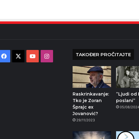
TAKOĐER PROČITAJTE
Facebook
X
YouTube
Instagram
Raskrinkavanje:
”Ljudi od
Tko je Zoran
poslani”
Šprajc ex
05/08/202
Jovanović?
29/11/2023