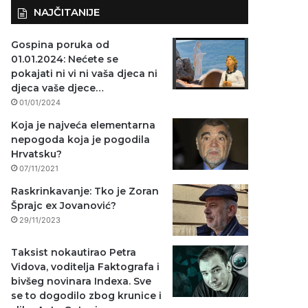
NAJČITANIJE
Gospina poruka od
01.01.2024: Nećete se
pokajati ni vi ni vaša djeca ni
djeca vaše djece…
01/01/2024
Koja je najveća elementarna
nepogoda koja je pogodila
Hrvatsku?
07/11/2021
Raskrinkavanje: Tko je Zoran
Šprajc ex Jovanović?
29/11/2023
Taksist nokautirao Petra
Vidova, voditelja Faktografa i
bivšeg novinara Indexa. Sve
se to dogodilo zbog krunice i