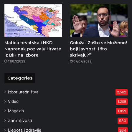
Matica hrvatska i HKD
Goluža:”Zašto se Možemo!
Napredak pozivaju Hrvate
boji javnosti i što
iz BiH na izbore
skrivaju?”
11/07/2022
07/07/2022
Categories
Izbor uredništva
2.562
Video
1.205
Magazin
1.859
Zanimljivosti
980
Ljepota i zdravlje
264