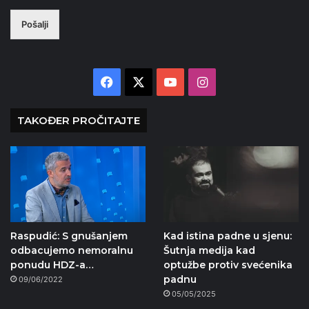
Pošalji
Facebook
X
YouTube
Instagram
TAKOĐER PROČITAJTE
Raspudić: S gnušanjem
Kad istina padne u sjenu:
odbacujemo nemoralnu
Šutnja medija kad
ponudu HDZ-a…
optužbe protiv svećenika
padnu
09/06/2022
05/05/2025