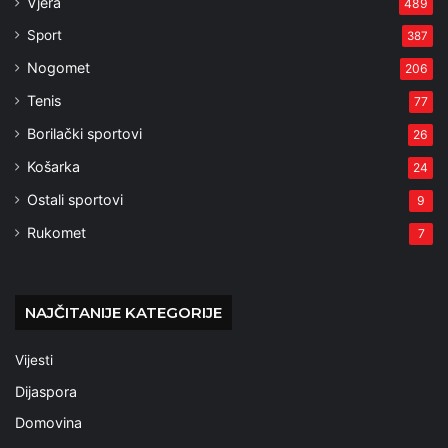
Vjera
489
Sport
387
Nogomet
206
Tenis
77
Borilački sportovi
26
Košarka
24
Ostali sportovi
9
Rukomet
7
NAJČITANIJE KATEGORIJE
Vijesti
Dijaspora
Domovina