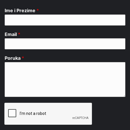
Ime i Prezime
*
Email
*
Poruka
*