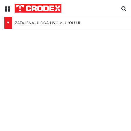
Menu
Tr
ZATAJENA ULOGA HVO-a U “OLUJI”