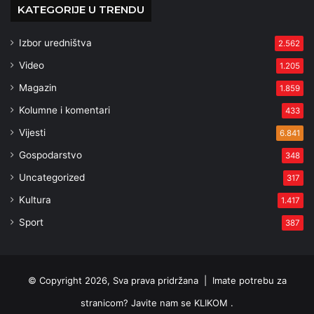
KATEGORIJE U TRENDU
Izbor uredništva
2.562
Video
1.205
Magazin
1.859
Kolumne i komentari
433
Vijesti
6.841
Gospodarstvo
348
Uncategorized
317
Kultura
1.417
Sport
387
© Copyright 2026, Sva prava pridržana |
Imate potrebu za
stranicom? Javite nam se KLIKOM .