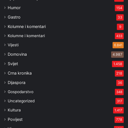
Humor
154
Gastro
33
Kolumne i komentari
9
Kolumne i komentari
433
Vijesti
6.841
Domovina
4.987
Svijet
1.458
Crna kronika
218
Dijaspora
36
Gospodarstvo
348
Uncategorized
317
Kultura
1.417
Povijest
778