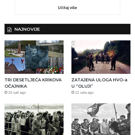
Učitaj više
NAJNOVIJE
TRI DESETLJEĆA KRIKOVA
ZATAJENA ULOGA HVO-a
OČAJNIKA
U “OLUJI”
20 sati ago
22 sata ago