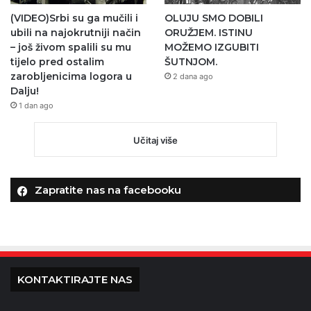
(VIDEO)Srbi su ga mučili i
OLUJU SMO DOBILI
ubili na najokrutniji način
ORUŽJEM. ISTINU
– još živom spalili su mu
MOŽEMO IZGUBITI
tijelo pred ostalim
ŠUTNJOM.
zarobljenicima logora u
2 dana ago
Dalju!
1 dan ago
Učitaj više
Zapratite nas na facebooku
KONTAKTIRAJTE NAS