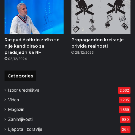
Raspudić otkrio zašto se
Propagandno kreiranje
nije kandidirao za
privida realnosti
predsjednika RH
28/12/2023
02/12/2024
Categories
Izbor uredništva
2.562
Video
1.205
Magazin
1.859
Zanimljivosti
980
Ljepota i zdravlje
264