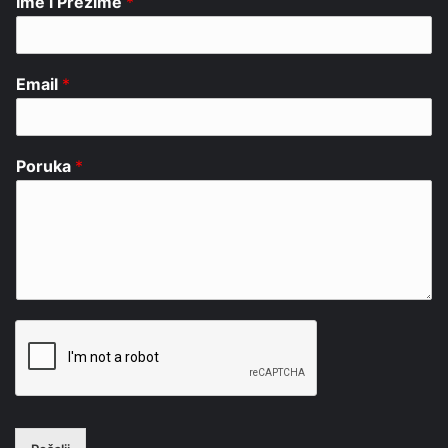
Ime i Prezime
*
Email
*
Poruka
*