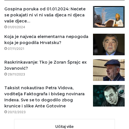
Gospina poruka od 01.01.2024: Nećete
se pokajati ni vi ni vaša djeca ni djeca
vaše djece…
01/01/2024
Koja je najveća elementarna nepogoda
koja je pogodila Hrvatsku?
07/11/2021
Raskrinkavanje: Tko je Zoran Šprajc ex
Jovanović?
29/11/2023
Taksist nokautirao Petra Vidova,
voditelja Faktografa i bivšeg novinara
Indexa. Sve se to dogodilo zbog
krunice i slike Ante Gotovine
20/12/2023
Učitaj više