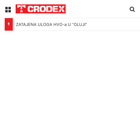
Menu
Tr
ZATAJENA ULOGA HVO-a U “OLUJI”