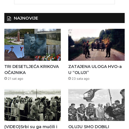
NAJNOVIJE
TRI DESETLJEĆA KRIKOVA
ZATAJENA ULOGA HVO-a
OČAJNIKA
U “OLUJI”
21 sat ago
23 sata ago
(VIDEO)Srbi su ga mučili i
OLUJU SMO DOBILI