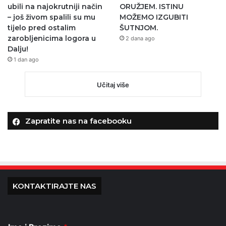
ubili na najokrutniji način
ORUŽJEM. ISTINU
– još živom spalili su mu
MOŽEMO IZGUBITI
tijelo pred ostalim
ŠUTNJOM.
zarobljenicima logora u
2 dana ago
Dalju!
1 dan ago
Učitaj više
Zapratite nas na facebooku
KONTAKTIRAJTE NAS