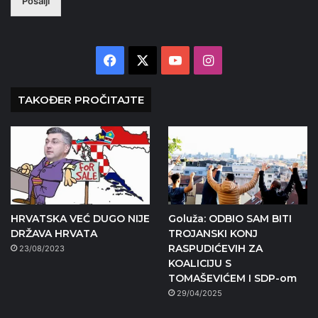
Pošalji
Facebook
X
YouTube
Instagram
TAKOĐER PROČITAJTE
HRVATSKA VEĆ DUGO NIJE
Goluža: ODBIO SAM BITI
DRŽAVA HRVATA
TROJANSKI KONJ
RASPUDIĆEVIH ZA
23/08/2023
KOALICIJU S
TOMAŠEVIĆEM I SDP-om
29/04/2025