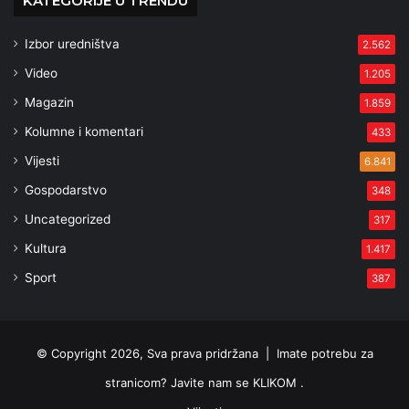
KATEGORIJE U TRENDU
Izbor uredništva
2.562
Video
1.205
Magazin
1.859
Kolumne i komentari
433
Vijesti
6.841
Gospodarstvo
348
Uncategorized
317
Kultura
1.417
Sport
387
© Copyright 2026, Sva prava pridržana |
Imate potrebu za
stranicom? Javite nam se KLIKOM .