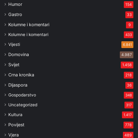
Humor
154
Gastro
33
Kolumne i komentari
9
Kolumne i komentari
433
Vijesti
6.841
Domovina
4.987
Svijet
1.458
Crna kronika
218
Dijaspora
36
Gospodarstvo
348
Uncategorized
317
Kultura
1.417
Povijest
778
Vjera
489