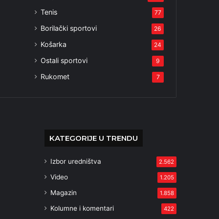
Tenis
77
Borilački sportovi
26
Košarka
24
Ostali sportovi
9
Rukomet
7
KATEGORIJE U TRENDU
Izbor uredništva
2.562
Video
1.205
Magazin
1.858
Kolumne i komentari
422