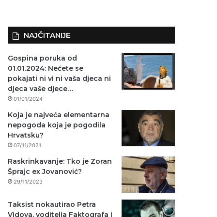
NAJČITANIJE
Gospina poruka od
01.01.2024: Nećete se
pokajati ni vi ni vaša djeca ni
djeca vaše djece…
01/01/2024
Koja je najveća elementarna
nepogoda koja je pogodila
Hrvatsku?
07/11/2021
Raskrinkavanje: Tko je Zoran
Šprajc ex Jovanović?
29/11/2023
Taksist nokautirao Petra
Vidova, voditelja Faktografa i