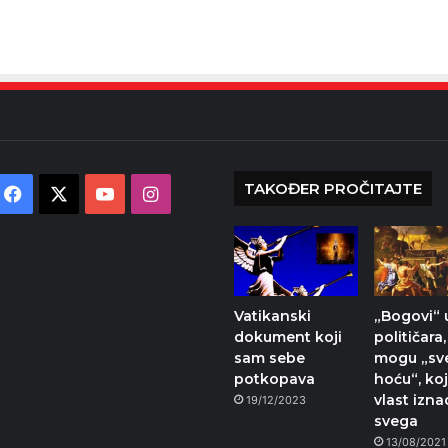
TAKOĐER PROČITAJTE
Facebook
X
YouTube
Instagram
Vatikanski
„Bogovi“ u
dokument koji
političara,
sam sebe
mogu „sve
potkopava
hoću“, koj
vlast izna
19/12/2023
svega
13/08/2021