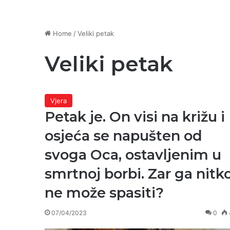
Home
/
Veliki petak
Veliki petak
Vjera
Petak je. On visi na križu i
osjeća se napušten od
svoga Oca, ostavljenim u
smrtnoj borbi. Zar ga nitk
ne može spasiti?
07/04/2023
0