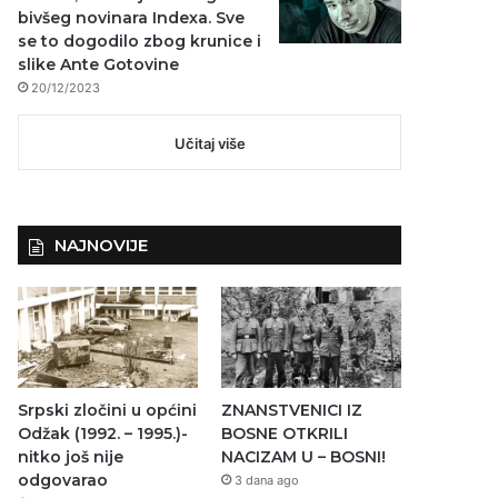
bivšeg novinara Indexa. Sve
se to dogodilo zbog krunice i
slike Ante Gotovine
20/12/2023
Učitaj više
NAJNOVIJE
Srpski zločini u općini
ZNANSTVENICI IZ
Odžak (1992. – 1995.)-
BOSNE OTKRILI
nitko još nije
NACIZAM U – BOSNI!
odgovarao
3 dana ago