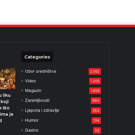
Categories
Izbor uredništva
2.562
Video
1.205
Magazin
1.858
 liku
Zanimljivosti
980
 koji
 što
Ljepota i zdravlje
263
ima je
Humor
d
154
Gastro
33