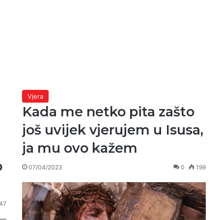
Vjera
Kada me netko pita zašto
još uvijek vjerujem u Isusa,
ja mu ovo kažem
o
07/04/2023
0
199
47