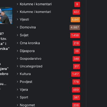
Kolumne i komentari
9
Kolumne i komentari
422
Vijesti
6.841
Domovina
4.987
I?
Svijet
1.458
 tzv.
Crna kronika
218
a” i
nika”
Dijaspora
36
Gospodarstvo
348
a
Uncategorized
317
mjera”
dobro
Kultura
1.417
Povijest
778
 su…
3
Vjera
489
Sport
387
Nogomet
206