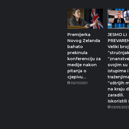
Premijerka
JESMO LI
Novog Zelanda
PREVAREN
bahato
Veliki broj
prekinula
“stručnjak
konferenciju za
“znanstve
medije nakon
svojim su
pitanja o
istupima i
cjepivu…
traženjim
“oštrijih 
03/11/2021
na kraju 
zaradili.
Iskoristili
03/05/202