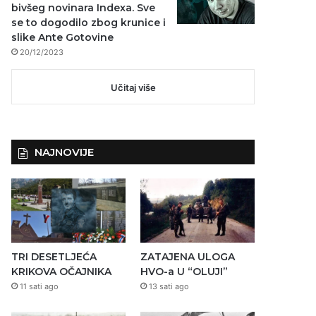
bivšeg novinara Indexa. Sve
se to dogodilo zbog krunice i
slike Ante Gotovine
20/12/2023
Učitaj više
NAJNOVIJE
TRI DESETLJEĆA
ZATAJENA ULOGA
KRIKOVA OČAJNIKA
HVO-a U “OLUJI”
11 sati ago
13 sati ago