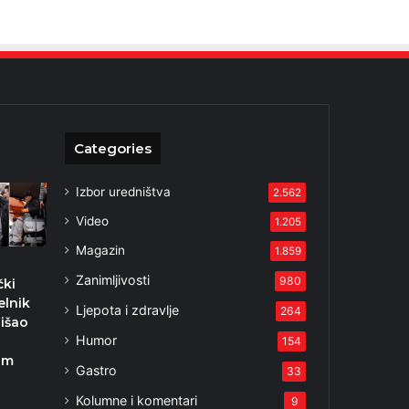
Categories
Izbor uredništva
2.562
Video
1.205
Magazin
1.859
Zanimljivosti
980
čki
elnik
Ljepota i zdravlje
264
išao
Humor
a
154
om
Gastro
33
”
Kolumne i komentari
9