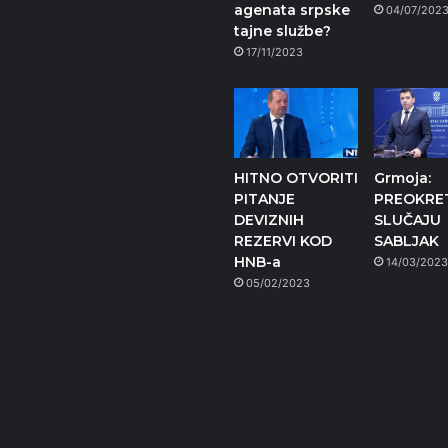
agenata srpske
04/07/202
tajne službe?
17/11/2023
HITNO OTVORITI
Grmoja:
PITANJE
PREOKRE
DEVIZNIH
SLUČAJU
REZERVI KOD
SABLJAK
HNB-a
14/03/202
05/02/2023