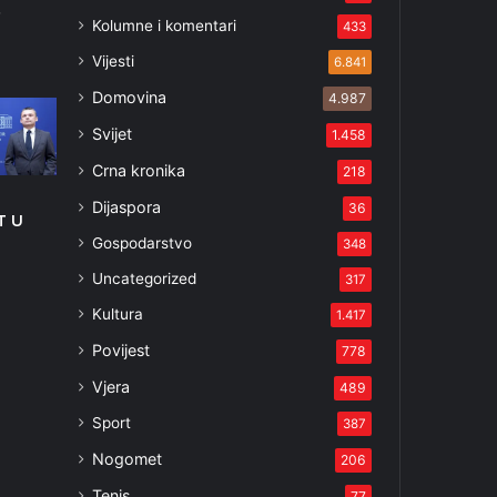
3
Kolumne i komentari
433
Vijesti
6.841
Domovina
4.987
Svijet
1.458
Crna kronika
218
Dijaspora
36
T U
Gospodarstvo
348
Uncategorized
317
3
Kultura
1.417
Povijest
778
Vjera
489
Sport
387
Nogomet
206
Tenis
77