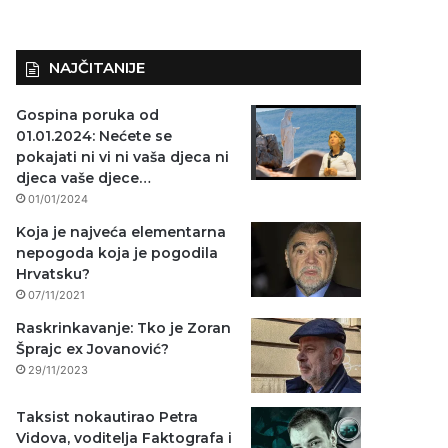
NAJČITANIJE
Gospina poruka od
01.01.2024: Nećete se
pokajati ni vi ni vaša djeca ni
djeca vaše djece…
01/01/2024
Koja je najveća elementarna
nepogoda koja je pogodila
Hrvatsku?
07/11/2021
Raskrinkavanje: Tko je Zoran
Šprajc ex Jovanović?
29/11/2023
Taksist nokautirao Petra
Vidova, voditelja Faktografa i