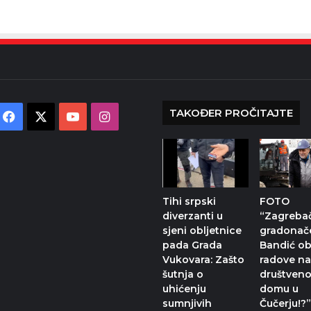
TAKOĐER PROČITAJTE
Facebook
X
YouTube
Instagram
Tihi srpski
FOTO
diverzanti u
“Zagreba
sjeni obljetnice
gradonač
pada Grada
Bandić ob
Vukovara: Zašto
radove n
šutnja o
društven
uhićenju
domu u
sumnjivih
Čučerju!?