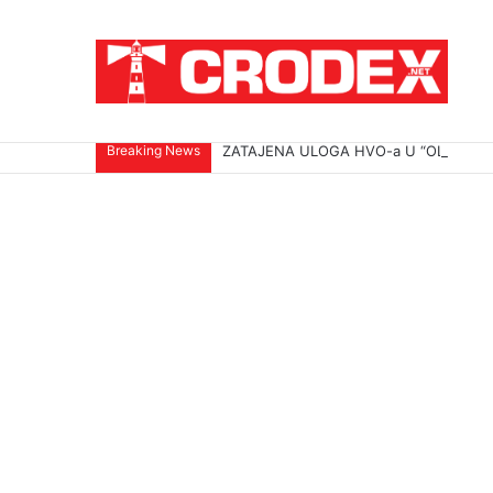
Breaking News
ZATAJENA ULOGA HVO-a U “OLUJI”