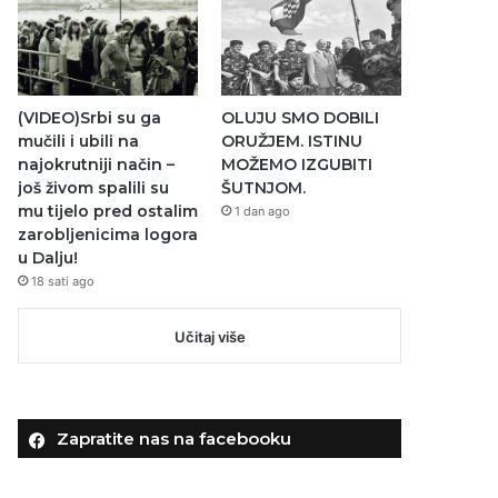
(VIDEO)Srbi su ga
OLUJU SMO DOBILI
mučili i ubili na
ORUŽJEM. ISTINU
najokrutniji način –
MOŽEMO IZGUBITI
još živom spalili su
ŠUTNJOM.
mu tijelo pred ostalim
1 dan ago
zarobljenicima logora
u Dalju!
18 sati ago
Učitaj više
Zapratite nas na facebooku