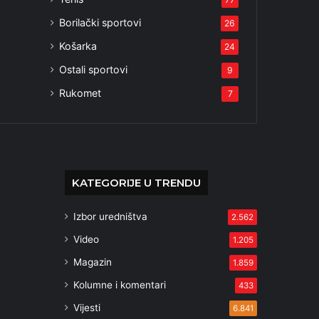
Borilački sportovi
26
Košarka
24
Ostali sportovi
9
Rukomet
7
KATEGORIJE U TRENDU
Izbor uredništva
2.562
Video
1.205
Magazin
1.859
Kolumne i komentari
433
Vijesti
6.841