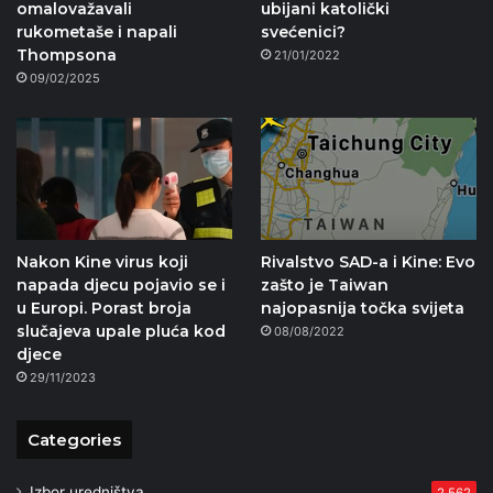
omalovažavali
ubijani katolički
rukometaše i napali
svećenici?
Thompsona
21/01/2022
09/02/2025
Nakon Kine virus koji
Rivalstvo SAD-a i Kine: Evo
napada djecu pojavio se i
zašto je Taiwan
u Europi. Porast broja
najopasnija točka svijeta
slučajeva upale pluća kod
08/08/2022
djece
29/11/2023
Categories
Izbor uredništva