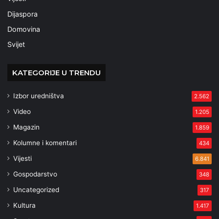
Dijaspora
Domovina
Svijet
KATEGORIJE U TRENDU
Izbor uredništva
2.562
Video
1.205
Magazin
1.859
Kolumne i komentari
434
Vijesti
6.841
Gospodarstvo
348
Uncategorized
317
Kultura
1.417