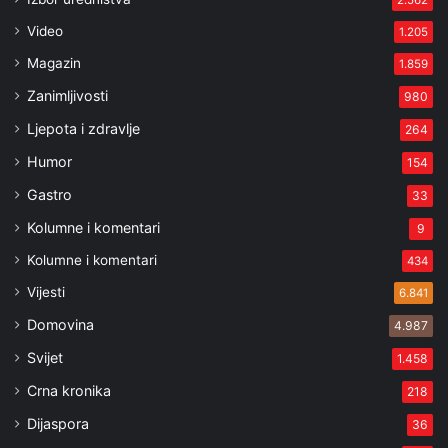
2.562
Video
1.205
Magazin
1.859
Zanimljivosti
980
Ljepota i zdravlje
264
Humor
154
Gastro
33
Kolumne i komentari
9
Kolumne i komentari
434
Vijesti
6.841
Domovina
4.987
Svijet
1.458
Crna kronika
218
Dijaspora
36