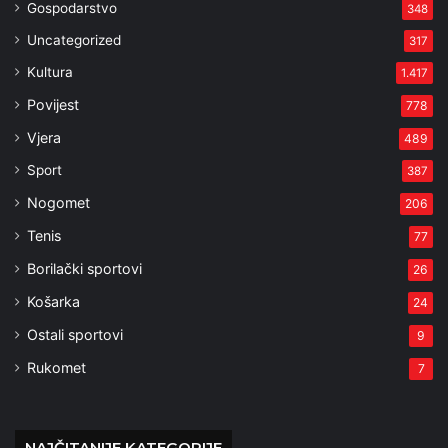
Gospodarstvo
348
Uncategorized
317
Kultura
1.417
Povijest
778
Vjera
489
Sport
387
Nogomet
206
Tenis
77
Borilački sportovi
26
Košarka
24
Ostali sportovi
9
Rukomet
7
NAJČITANIJE KATEGORIJE