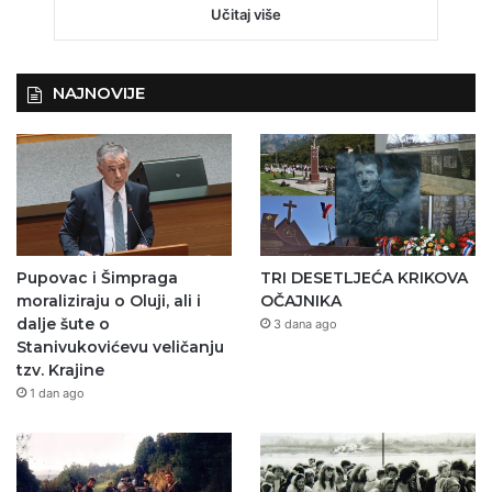
Učitaj više
NAJNOVIJE
Pupovac i Šimpraga
TRI DESETLJEĆA KRIKOVA
moraliziraju o Oluji, ali i
OČAJNIKA
dalje šute o
3 dana ago
Stanivukovićevu veličanju
tzv. Krajine
1 dan ago