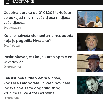
NAJČITANIJE
Gospina poruka od 01.01.2024: Nećete
se pokajati ni vi ni vaša djeca ni djeca
vaše djece…
01/01/2024
Koja je najveća elementarna nepogoda
koja je pogodila Hrvatsku?
07/11/2021
Raskrinkavanje: Tko je Zoran Šprajc ex
Jovanović?
29/11/2023
Taksist nokautirao Petra Vidova,
voditelja Faktografa i bivšeg novinara
Indexa. Sve se to dogodilo zbog
krunice i slike Ante Gotovine
20/12/2023