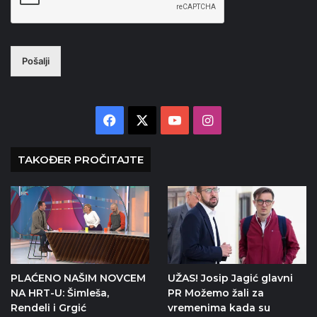
Pošalji
Facebook
X
YouTube
Instagram
TAKOĐER PROČITAJTE
PLAĆENO NAŠIM NOVCEM
UŽAS! Josip Jagić glavni
NA HRT-U: Šimleša,
PR Možemo žali za
Rendeli i Grgić
vremenima kada su