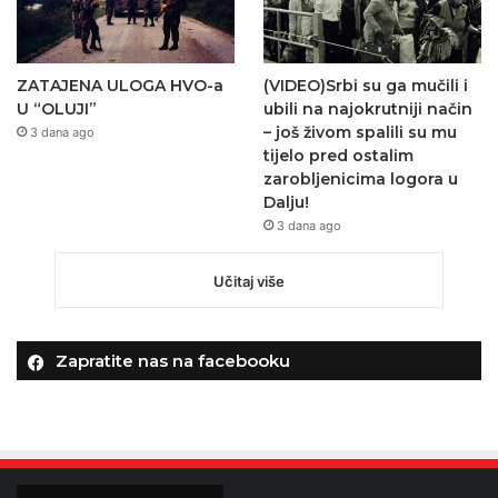
ZATAJENA ULOGA HVO-a
(VIDEO)Srbi su ga mučili i
U “OLUJI”
ubili na najokrutniji način
– još živom spalili su mu
3 dana ago
tijelo pred ostalim
zarobljenicima logora u
Dalju!
3 dana ago
Učitaj više
Zapratite nas na facebooku