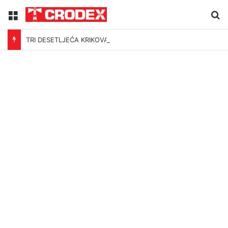
Menu
Tr
TRI DESETLJEĆA KRIKOVA OČAJNIKA