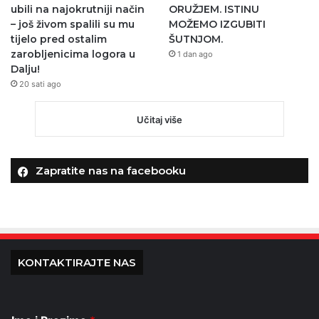
ubili na najokrutniji način
ORUŽJEM. ISTINU
– još živom spalili su mu
MOŽEMO IZGUBITI
tijelo pred ostalim
ŠUTNJOM.
zarobljenicima logora u
1 dan ago
Dalju!
20 sati ago
Učitaj više
Zapratite nas na facebooku
KONTAKTIRAJTE NAS