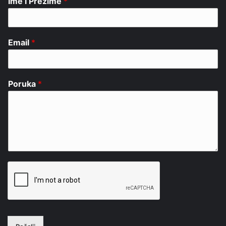
Ime i Prezime
*
Email
*
Poruka
*