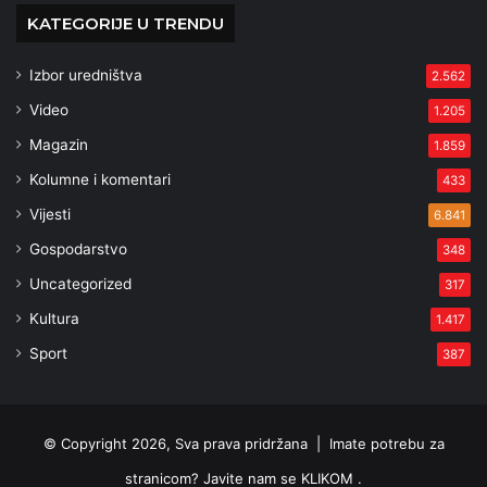
KATEGORIJE U TRENDU
Izbor uredništva
2.562
Video
1.205
Magazin
1.859
Kolumne i komentari
433
Vijesti
6.841
Gospodarstvo
348
Uncategorized
317
Kultura
1.417
Sport
387
© Copyright 2026, Sva prava pridržana |
Imate potrebu za
stranicom? Javite nam se KLIKOM .