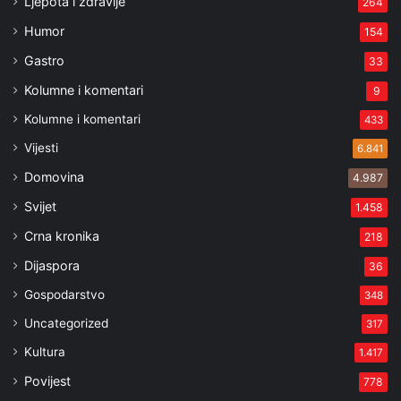
Ljepota i zdravlje
264
Humor
154
Gastro
33
Kolumne i komentari
9
Kolumne i komentari
433
Vijesti
6.841
Domovina
4.987
Svijet
1.458
Crna kronika
218
Dijaspora
36
Gospodarstvo
348
Uncategorized
317
Kultura
1.417
Povijest
778