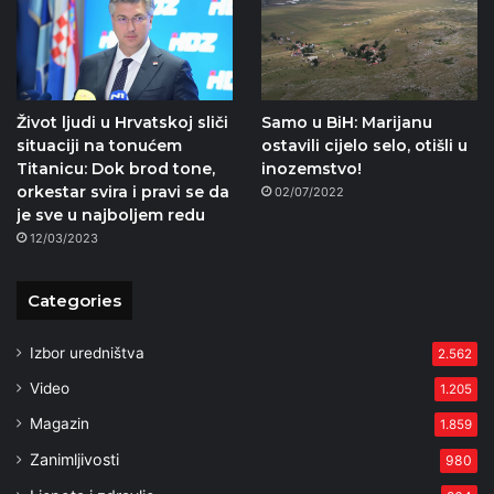
Život ljudi u Hrvatskoj sliči
Samo u BiH: Marijanu
situaciji na tonućem
ostavili cijelo selo, otišli u
Titanicu: Dok brod tone,
inozemstvo!
orkestar svira i pravi se da
02/07/2022
je sve u najboljem redu
12/03/2023
Categories
Izbor uredništva
2.562
Video
1.205
Magazin
1.859
Zanimljivosti
980