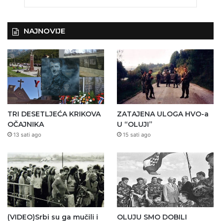
NAJNOVIJE
TRI DESETLJEĆA KRIKOVA
ZATAJENA ULOGA HVO-a
OČAJNIKA
U “OLUJI”
13 sati ago
15 sati ago
(VIDEO)Srbi su ga mučili i
OLUJU SMO DOBILI