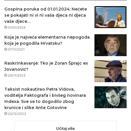
Gospina poruka od 01.01.2024: Nećete
se pokajati ni vi ni vaša djeca ni djeca
vaše djece…
01/01/2024
Koja je najveća elementarna nepogoda
koja je pogodila Hrvatsku?
07/11/2021
Raskrinkavanje: Tko je Zoran Šprajc ex
Jovanović?
29/11/2023
Taksist nokautirao Petra Vidova,
voditelja Faktografa i bivšeg novinara
Indexa. Sve se to dogodilo zbog
krunice i slike Ante Gotovine
20/12/2023
Učitaj više