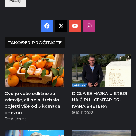
Pošalji
Facebook
X
YouTube
Instagram
TAKOĐER PROČITAJTE
Ovo je voće odlično za
DIGLA SE HAJKA U SRBIJI
zdravlje, ali ne bi trebalo
NA ĆIPU I CENTAR DR.
pojesti više od 5 komada
IVANA ŠRETERA
dnevno
10/11/2023
21/10/2025