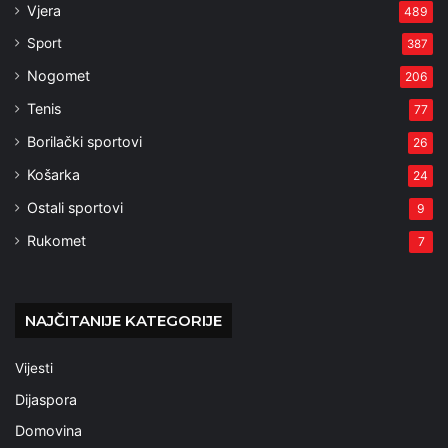
Vjera
489
Sport
387
Nogomet
206
Tenis
77
Borilački sportovi
26
Košarka
24
Ostali sportovi
9
Rukomet
7
NAJČITANIJE KATEGORIJE
Vijesti
Dijaspora
Domovina