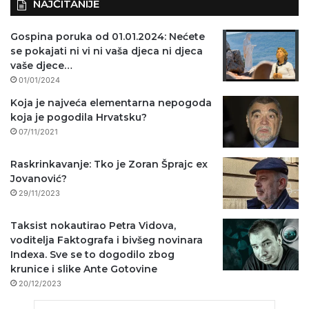
NAJČITANIJE
Gospina poruka od 01.01.2024: Nećete
se pokajati ni vi ni vaša djeca ni djeca
vaše djece…
01/01/2024
Koja je najveća elementarna nepogoda
koja je pogodila Hrvatsku?
07/11/2021
Raskrinkavanje: Tko je Zoran Šprajc ex
Jovanović?
29/11/2023
Taksist nokautirao Petra Vidova,
voditelja Faktografa i bivšeg novinara
Indexa. Sve se to dogodilo zbog
krunice i slike Ante Gotovine
20/12/2023