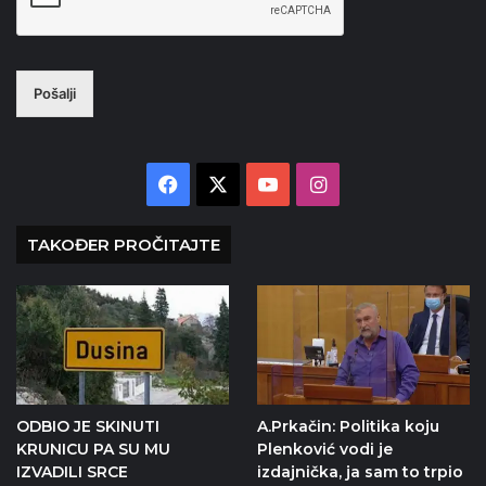
Pošalji
Facebook
X
YouTube
Instagram
TAKOĐER PROČITAJTE
ODBIO JE SKINUTI
A.Prkačin: Politika koju
KRUNICU PA SU MU
Plenković vodi je
IZVADILI SRCE
izdajnička, ja sam to trpio