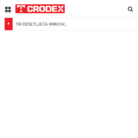
Menu
Tr
TRI DESETLJEĆA KRIKOVA OČAJNIKA