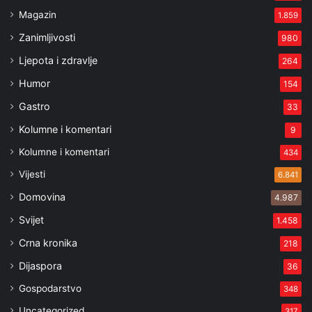
Magazin
1.859
Zanimljivosti
980
Ljepota i zdravlje
264
Humor
154
Gastro
33
Kolumne i komentari
9
Kolumne i komentari
434
Vijesti
6.841
Domovina
4.987
Svijet
1.458
Crna kronika
218
Dijaspora
36
Gospodarstvo
348
Uncategorized
317