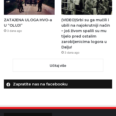
ZATAJENA ULOGA HVO-a
(VIDEO)Srbi su ga mučili i
U “OLUJI”
ubili na najokrutniji način
– još živom spalili su mu
3 dana ago
tijelo pred ostalim
zarobljenicima logora u
Dalju!
3 dana ago
Učitaj više
Zapratite nas na facebooku