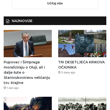
Učitaj više
NAJNOVIJE
Pupovac i Šimpraga
TRI DESETLJEĆA KRIKOVA
moraliziraju o Oluji, ali i
OČAJNIKA
dalje šute o
3 dana ago
Stanivukovićevu veličanju
tzv. Krajine
1 dan ago