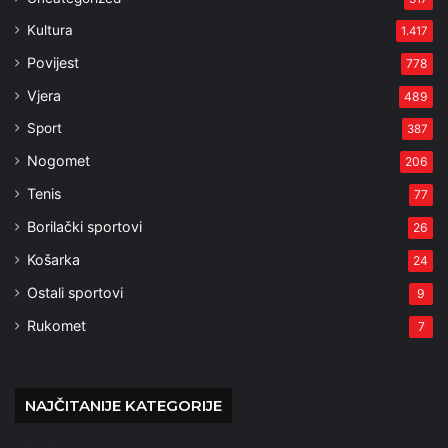
Kultura
1.417
Povijest
778
Vjera
489
Sport
387
Nogomet
206
Tenis
77
Borilački sportovi
26
Košarka
24
Ostali sportovi
9
Rukomet
7
NAJČITANIJE KATEGORIJE