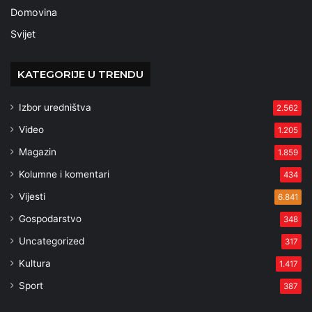
Domovina
Svijet
KATEGORIJE U TRENDU
Izbor uredništva
2.562
Video
1.205
Magazin
1.859
Kolumne i komentari
434
Vijesti
6.841
Gospodarstvo
348
Uncategorized
317
Kultura
1.417
Sport
387