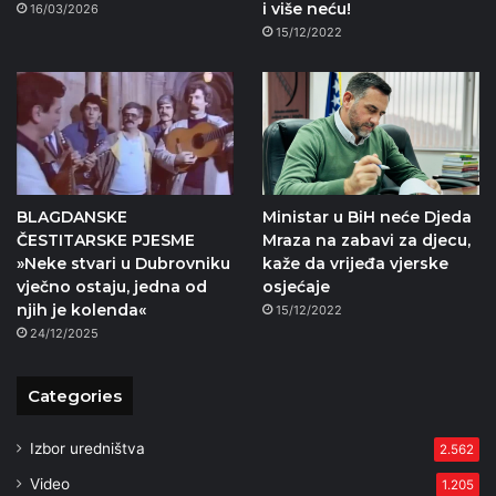
i više neću!
16/03/2026
15/12/2022
BLAGDANSKE
Ministar u BiH neće Djeda
ČESTITARSKE PJESME
Mraza na zabavi za djecu,
»Neke stvari u Dubrovniku
kaže da vrijeđa vjerske
vječno ostaju, jedna od
osjećaje
njih je kolenda«
15/12/2022
24/12/2025
Categories
Izbor uredništva
2.562
Video
1.205