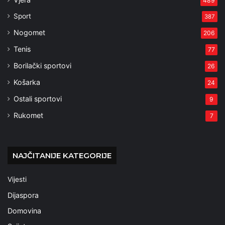
489
Sport
387
Nogomet
206
Tenis
77
Borilački sportovi
26
Košarka
24
Ostali sportovi
9
Rukomet
7
NAJČITANIJE KATEGORIJE
Vijesti
Dijaspora
Domovina