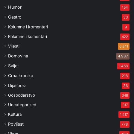
Humor
154
Gastro
33
Kolumne i komentari
9
Kolumne i komentari
422
Vijesti
6.841
Domovina
4.987
Svijet
1.458
Crna kronika
218
Dijaspora
36
Gospodarstvo
348
Uncategorized
317
Kultura
1.417
Povijest
778
Vjera