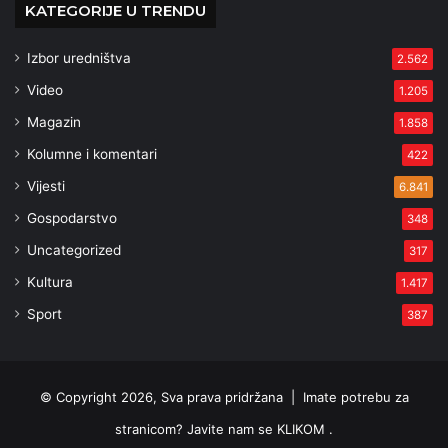
KATEGORIJE U TRENDU
Izbor uredništva
2.562
Video
1.205
Magazin
1.858
Kolumne i komentari
422
Vijesti
6.841
Gospodarstvo
348
Uncategorized
317
Kultura
1.417
Sport
387
© Copyright 2026, Sva prava pridržana |
Imate potrebu za
stranicom? Javite nam se KLIKOM .