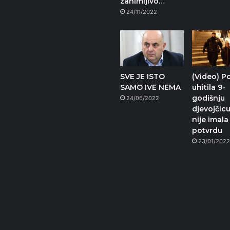
zanimljivo…
24/11/2022
SVE JE ISTO
(Video) Po
SAMO IVE NEMA
uhitila 9-
godišnju
24/06/2022
djevojčicu
nije imala
potvrdu
23/01/202