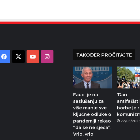
TAKOĐER PROČITAJTE
Facebook
X
YouTube
Instagram
Fauci je na
‘Dan
saslušanju za
antifašist
više manje sve
borbe je r
ključne odluke o
komunizm
pandemiji rekao
22/06/202
“da se ne sjeća”.
Vrlo, vrlo