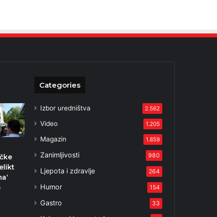
Categories
Izbor uredništva
2.562
Video
1.205
Magazin
1.859
Zanimljivosti
980
ičke
elikt
Ljepota i zdravlje
264
a‘
Humor
154
5
Gastro
33