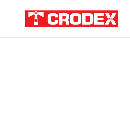
Breaking News
Pupovac i Šimpraga moraliziraju o Oluji, 