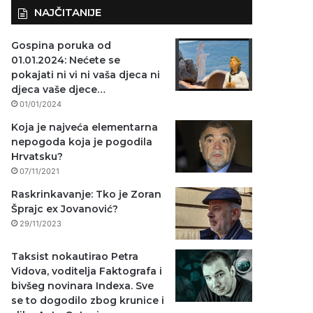
NAJČITANIJE
Gospina poruka od
01.01.2024: Nećete se
pokajati ni vi ni vaša djeca ni
djeca vaše djece…
01/01/2024
Koja je najveća elementarna
nepogoda koja je pogodila
Hrvatsku?
07/11/2021
Raskrinkavanje: Tko je Zoran
Šprajc ex Jovanović?
29/11/2023
Taksist nokautirao Petra
Vidova, voditelja Faktografa i
bivšeg novinara Indexa. Sve
se to dogodilo zbog krunice i