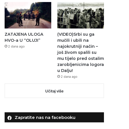
ZATAJENA ULOGA
(VIDEO)Srbi su ga
HVO-a U “OLUJI”
mučili i ubili na
najokrutniji način –
2 dana ago
još živom spalili su
mu tijelo pred ostalim
zarobljenicima logora
u Dalju!
2 dana ago
Učitaj više
Zapratite nas na facebooku