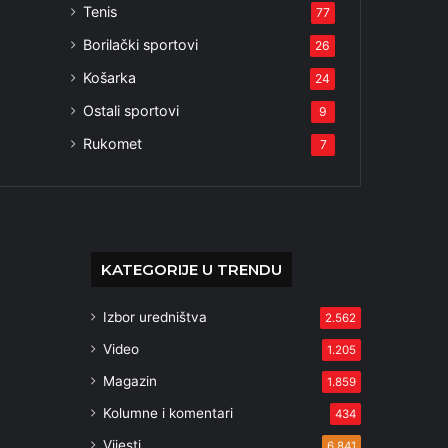
Tenis
77
Borilački sportovi
26
Košarka
24
Ostali sportovi
9
Rukomet
7
KATEGORIJE U TRENDU
Izbor uredništva
2.562
Video
1.205
Magazin
1.859
Kolumne i komentari
434
Vijesti
6.841