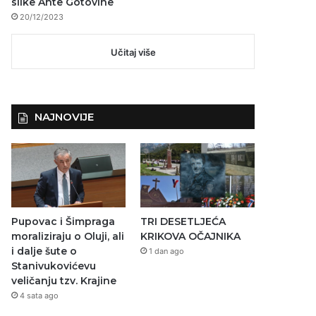
slike Ante Gotovine
20/12/2023
Učitaj više
NAJNOVIJE
Pupovac i Šimpraga
TRI DESETLJEĆA
moraliziraju o Oluji, ali
KRIKOVA OČAJNIKA
i dalje šute o
1 dan ago
Stanivukovićevu
veličanju tzv. Krajine
4 sata ago