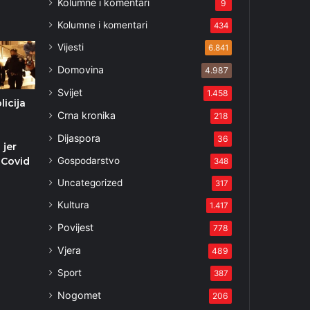
Kolumne i komentari
9
Kolumne i komentari
434
Vijesti
6.841
Domovina
4.987
Svijet
1.458
licija
Crna kronika
218
Dijaspora
36
 jer
Gospodarstvo
 Covid
348
Uncategorized
317
2
Kultura
1.417
Povijest
778
Vjera
489
Sport
387
Nogomet
206