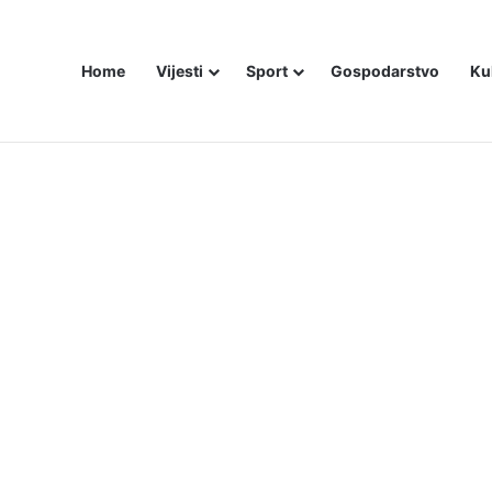
Home
Vijesti
Sport
Gospodarstvo
Ku
ali i dalje šute o Stanivukovićevu veličanju tzv. Krajine