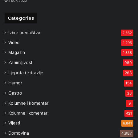
21/07/2022
Categories
Izbor uredništva
2.562
Video
1.205
Magazin
1.858
Zanimljivosti
980
Ljepota i zdravlje
263
Humor
154
Gastro
33
Kolumne i komentari
9
Kolumne i komentari
421
Vijesti
6.841
Domovina
4.987