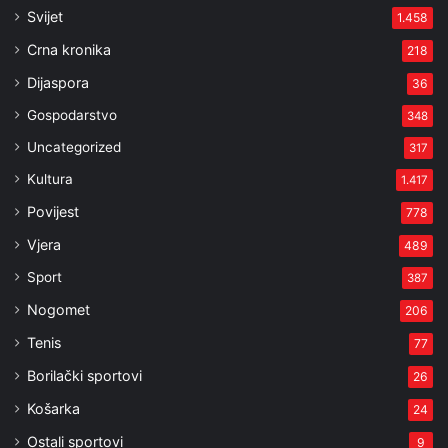
Svijet
1.458
Crna kronika
218
Dijaspora
36
Gospodarstvo
348
Uncategorized
317
Kultura
1.417
Povijest
778
Vjera
489
Sport
387
Nogomet
206
Tenis
77
Borilački sportovi
26
Košarka
24
Ostali sportovi
9