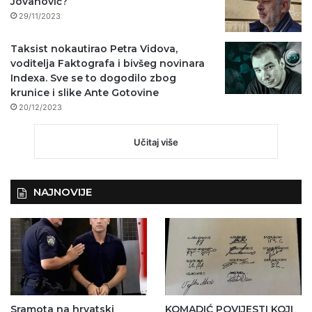
Jovanović?
29/11/2023
Taksist nokautirao Petra Vidova,
voditelja Faktografa i bivšeg novinara
Indexa. Sve se to dogodilo zbog
krunice i slike Ante Gotovine
20/12/2023
Učitaj više
NAJNOVIJE
Sramota na hrvatski
KOMADIĆ POVIJESTI KOJI