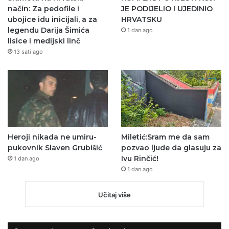
način: Za pedofile i
JE PODIJELIO I UJEDINIO
ubojice idu inicijali, a za
HRVATSKU
legendu Darija Šimića
1 dan ago
lisice i medijski linč
13 sati ago
Heroji nikada ne umiru-
Miletić:Sram me da sam
pukovnik Slaven Grubišić
pozvao ljude da glasuju za
Ivu Rinčić!
1 dan ago
1 dan ago
Učitaj više