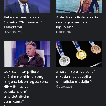
Peternel reagirao na
Ante Bruno Bušić – kada
članak u ”Soroševom”
će njegov san biti
Telegramu
ispunjen?
04/09/2023
16/10/2025
Dok SDP i DF prijete
Znate li koje “velesile”
uličnim nemirima zbog
nikada nisu osvojile
izmjena Izbornog zakona,
olimpijsku medalju ?
HINA ih naziva
29/07/2021
„građanskim“ i
„multietničkim
strankama“