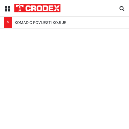
Menu
Tr
KOMADIĆ POVIJESTI KOJI JE PODIJELIO I UJEDINIO HRVATSKU