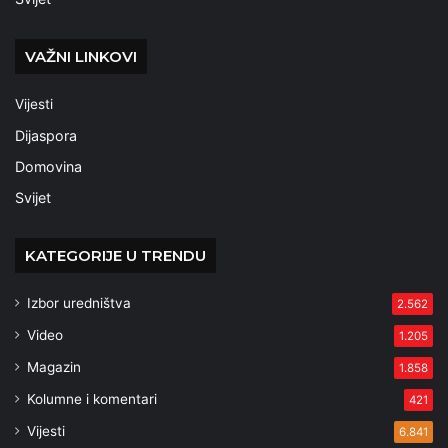
VAŽNI LINKOVI
Vijesti
Dijaspora
Domovina
Svijet
KATEGORIJE U TRENDU
Izbor uredništva
2.562
Video
1.205
Magazin
1.858
Kolumne i komentari
421
Vijesti
6.841