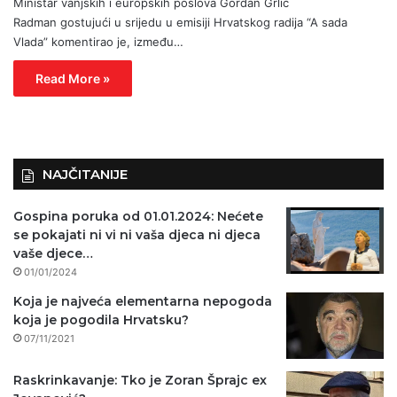
Ministar vanjskih i europskih poslova Gordan Grlić
Radman gostujući u srijedu u emisiji Hrvatskog radija “A sada
Vlada” komentirao je, između…
Read More »
NAJČITANIJE
Gospina poruka od 01.01.2024: Nećete
se pokajati ni vi ni vaša djeca ni djeca
vaše djece…
01/01/2024
Koja je najveća elementarna nepogoda
koja je pogodila Hrvatsku?
07/11/2021
Raskrinkavanje: Tko je Zoran Šprajc ex