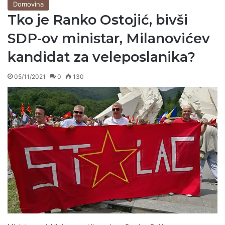
Domovina
Tko je Ranko Ostojić, bivši
SDP-ov ministar, Milanovićev
kandidat za veleposlanika?
05/11/2021
0
130