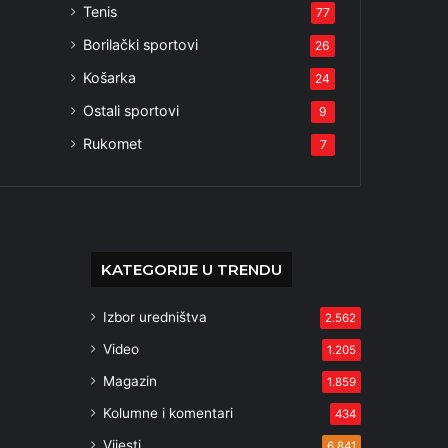
Tenis
77
Borilački sportovi
26
Košarka
24
Ostali sportovi
9
Rukomet
7
KATEGORIJE U TRENDU
Izbor uredništva
2.562
Video
1.205
Magazin
1.859
Kolumne i komentari
434
Vijesti
6.841