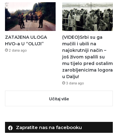
ZATAJENA ULOGA
(VIDEO)Srbi su ga
HVO-a U “OLUJI”
mučili i ubili na
najokrutniji način –
2 dana ago
još živom spalili su
mu tijelo pred ostalim
zarobljenicima logora
u Dalju!
3 dana ago
Učitaj više
Zapratite nas na facebooku