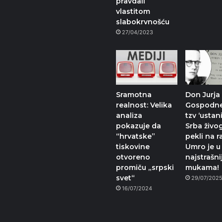
pravdali
vlastitom
slabokrvnošću
27/04/2023
Sramotna
Don Jurja
realnost: Velika
Gospodne
analiza
tzv ‘ustani
pokazuje da
Srba živo
“hrvatske”
pekli na r
tiskovine
Umro je u
otvoreno
najstrašni
promiču „srpski
mukama!
svet“
29/07/202
16/07/2024