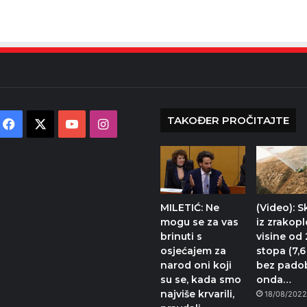
TAKOĐER PROČITAJTE
Facebook
X
YouTube
Instagram
MILETIĆ: Ne
(Video): S
mogu se za vas
iz zrakopl
brinuti s
visine od
osjećajem za
stopa (7,
narod oni koji
bez padob
su se, kada smo
onda…
najviše krvarili,
18/08/202