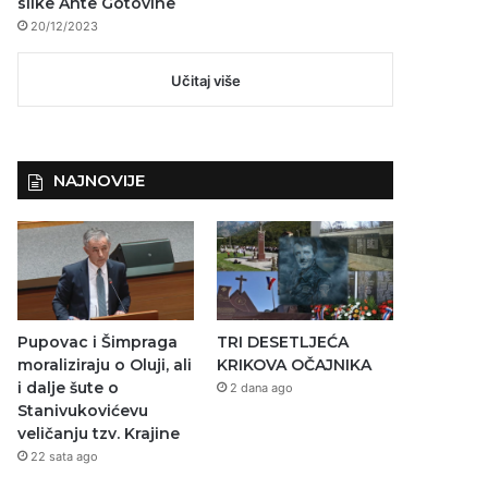
slike Ante Gotovine
20/12/2023
Učitaj više
NAJNOVIJE
Pupovac i Šimpraga
TRI DESETLJEĆA
moraliziraju o Oluji, ali
KRIKOVA OČAJNIKA
i dalje šute o
2 dana ago
Stanivukovićevu
veličanju tzv. Krajine
22 sata ago