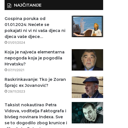
NAJČITANIJE
Gospina poruka od
01.01.2024: Nećete se
pokajati ni vi ni vaša djeca ni
djeca vaše djece…
01/01/2024
Koja je najveća elementarna
nepogoda koja je pogodila
Hrvatsku?
07/11/2021
Raskrinkavanje: Tko je Zoran
Šprajc ex Jovanović?
29/11/2023
Taksist nokautirao Petra
Vidova, voditelja Faktografa i
bivšeg novinara Indexa. Sve
se to dogodilo zbog krunice i