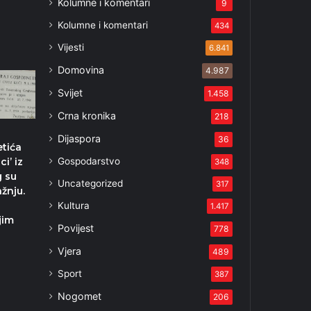
Kolumne i komentari
9
Kolumne i komentari
434
Vijesti
6.841
Domovina
4.987
Svijet
1.458
Crna kronika
218
Dijaspora
36
tića
Gospodarstvo
ci’ iz
348
g su
Uncategorized
317
ažnju.
Kultura
1.417
jim
Povijest
778
5
Vjera
489
Sport
387
Nogomet
206