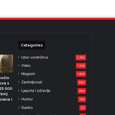
Categories
Izbor uredništva
2.562
Video
1.205
Magazin
1.859
kočio
Zanimljivosti
980
ova s
 25 000
Ljepota i zdravlje
264
6 km)
Humor
rana i
154
Gastro
33
2