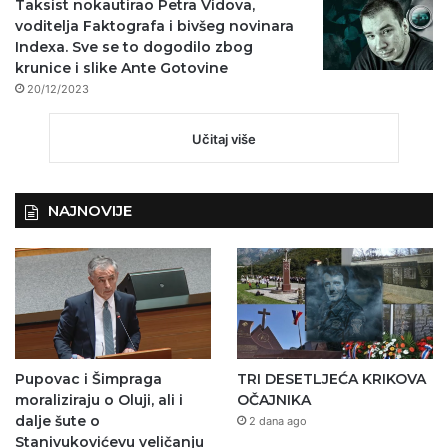
Taksist nokautirao Petra Vidova,
voditelja Faktografa i bivšeg novinara
Indexa. Sve se to dogodilo zbog
krunice i slike Ante Gotovine
20/12/2023
Učitaj više
NAJNOVIJE
Pupovac i Šimpraga
TRI DESETLJEĆA KRIKOVA
moraliziraju o Oluji, ali i
OČAJNIKA
dalje šute o
2 dana ago
Stanivukovićevu veličanju