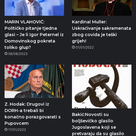
MARIN VLAHOVIĆ:
Kardinal Muller:
Političko pitanje tjedna
Uskraćivanje sakramenata
glasi – Je li Igor Peternel iz
zbog covida je teški
Domovinskog pokreta
grijeh!
toliko glup?
01/01/2022
08/08/2023
Z. Hodak: Drugovi iz
DORH-a trebali bi
Bakić:Novosti su
konačno porazgovarati s
boljševičko glasilo
Pupovcem
Jugoslavena koji se
17/01/2022
pretvaraju da su glasilo