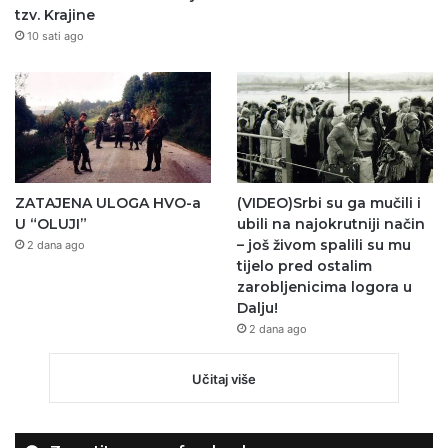
tzv. Krajine
10 sati ago
ZATAJENA ULOGA HVO-a
(VIDEO)Srbi su ga mučili i
U “OLUJI”
ubili na najokrutniji način
– još živom spalili su mu
2 dana ago
tijelo pred ostalim
zarobljenicima logora u
Dalju!
2 dana ago
Učitaj više