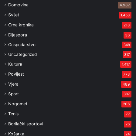
Domovina
4.987
Svijet
1.458
Crna kronika
218
Dijaspora
36
Gospodarstvo
348
Uncategorized
317
Kultura
1.417
Povijest
778
Vjera
489
Sport
387
Nogomet
206
Tenis
77
Borilački sportovi
26
Košarka
24