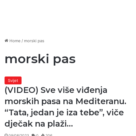
Home
/
morski pas
morski pas
Svijet
(VIDEO) Sve više viđenja
morskih pasa na Mediteranu.
“Tata, jedan je iza tebe”, viče
dječak na plaži…
09/08/2023
0
206