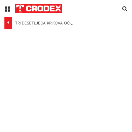
Menu
Tr
TRI DESETLJEĆA KRIKOVA OČAJNIKA