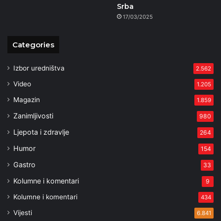
Srba
17/03/2025
Categories
Izbor uredništva
2.562
Video
1.205
Magazin
1.859
Zanimljivosti
980
Ljepota i zdravlje
264
Humor
154
Gastro
33
Kolumne i komentari
9
Kolumne i komentari
434
Vijesti
6.841