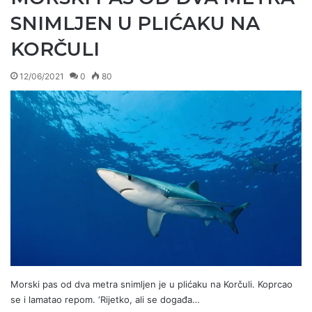
SNIMLJEN U PLIĆAKU NA
KORČULI
12/06/2021
0
80
Morski pas od dva metra snimljen je u plićaku na Korčuli. Koprcao
se i lamatao repom. ‘Rijetko, ali se događa…