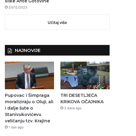
slike Ante Gotovine
20/12/2023
Učitaj više
NAJNOVIJE
Pupovac i Šimpraga
TRI DESETLJEĆA
moraliziraju o Oluji, ali
KRIKOVA OČAJNIKA
i dalje šute o
3 dana ago
Stanivukovićevu
veličanju tzv. Krajine
1 dan ago