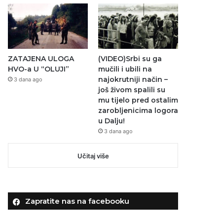
ZATAJENA ULOGA
(VIDEO)Srbi su ga
HVO-a U “OLUJI”
mučili i ubili na
najokrutniji način –
3 dana ago
još živom spalili su
mu tijelo pred ostalim
zarobljenicima logora
u Dalju!
3 dana ago
Učitaj više
Zapratite nas na facebooku