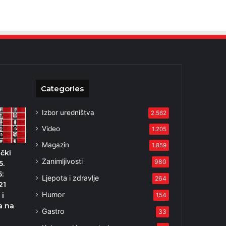
Categories
Izbor uredništva
2.562
Video
1.205
Magazin
1.859
čki
Zanimljivosti
980
5.
5:
Ljepota i zdravlje
264
21
Humor
 i
154
a na
Gastro
33