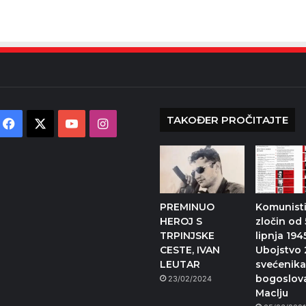
TAKOĐER PROČITAJTE
Facebook
X
YouTube
Instagram
PREMINUO
Komunisti
HEROJ S
zločin od 
TRPINJSKE
lipnja 194
CESTE, IVAN
Ubojstvo 
LEUTAR
svećenika
bogoslov
23/02/2024
Maclju