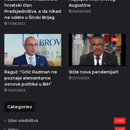
hrvatski član
Augustina
Predsjedništva, a da nikad
05/04/2026
ne odete u Široki Brijeg
11/08/2022
Raguž :“Grlić Radman ne
Stiže nova pandemija!!!
poznaje elementarne
21/11/2023
osnove politike u BiH”
12/07/2022
Categories
Izbor uredništva
2.562
Video