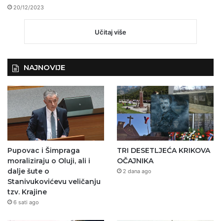
20/12/2023
Učitaj više
NAJNOVIJE
Pupovac i Šimpraga
TRI DESETLJEĆA KRIKOVA
moraliziraju o Oluji, ali i
OČAJNIKA
dalje šute o
2 dana ago
Stanivukovićevu veličanju
tzv. Krajine
6 sati ago