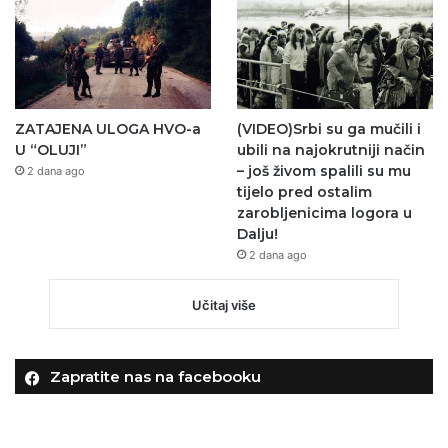
ZATAJENA ULOGA HVO-a
(VIDEO)Srbi su ga mučili i
U “OLUJI”
ubili na najokrutniji način
– još živom spalili su mu
2 dana ago
tijelo pred ostalim
zarobljenicima logora u
Dalju!
2 dana ago
Učitaj više
Zapratite nas na facebooku