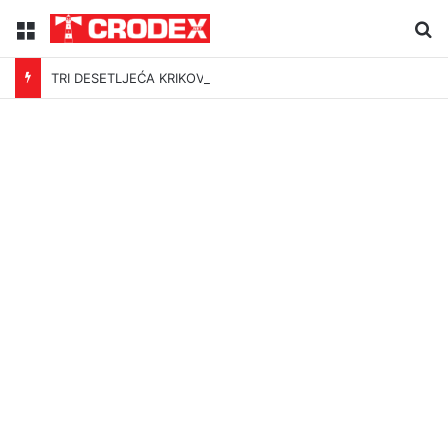
Menu
Tr
TRI DESETLJEĆA KRIKOVA OČAJNIKA