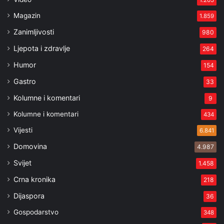
1.205
Magazin
1.859
Zanimljivosti
980
Ljepota i zdravlje
264
Humor
154
Gastro
33
Kolumne i komentari
9
Kolumne i komentari
434
Vijesti
6.841
Domovina
4.987
Svijet
1.458
Crna kronika
218
Dijaspora
36
Gospodarstvo
348