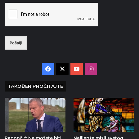
Pošalji
Facebook
X
YouTube
Instagram
TAKOĐER PROČITAJTE
Radončić: Ne možete biti
Najljepše misli svetog