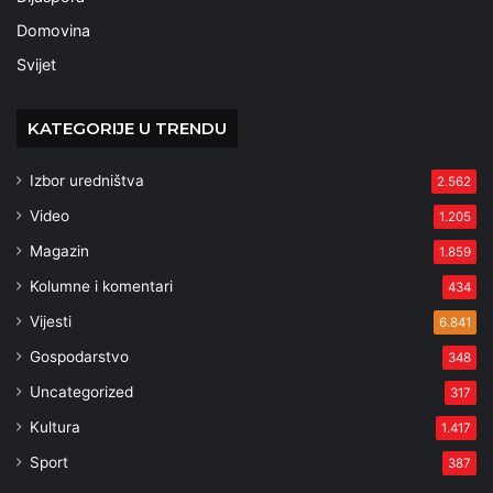
Domovina
Svijet
KATEGORIJE U TRENDU
Izbor uredništva
2.562
Video
1.205
Magazin
1.859
Kolumne i komentari
434
Vijesti
6.841
Gospodarstvo
348
Uncategorized
317
Kultura
1.417
Sport
387