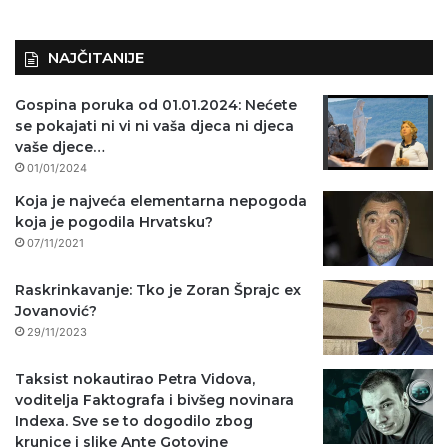
NAJČITANIJE
Gospina poruka od 01.01.2024: Nećete
se pokajati ni vi ni vaša djeca ni djeca
vaše djece…
01/01/2024
Koja je najveća elementarna nepogoda
koja je pogodila Hrvatsku?
07/11/2021
Raskrinkavanje: Tko je Zoran Šprajc ex
Jovanović?
29/11/2023
Taksist nokautirao Petra Vidova,
voditelja Faktografa i bivšeg novinara
Indexa. Sve se to dogodilo zbog
krunice i slike Ante Gotovine