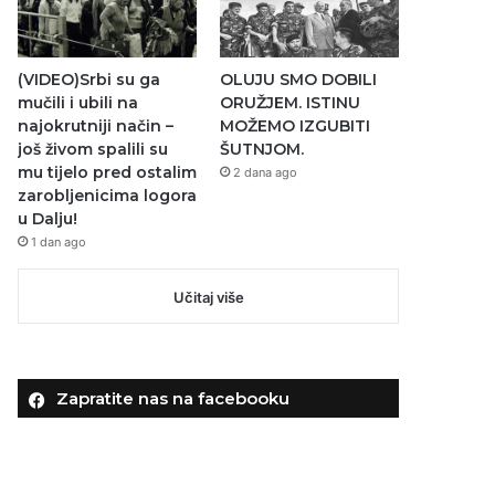
(VIDEO)Srbi su ga
OLUJU SMO DOBILI
mučili i ubili na
ORUŽJEM. ISTINU
najokrutniji način –
MOŽEMO IZGUBITI
još živom spalili su
ŠUTNJOM.
mu tijelo pred ostalim
2 dana ago
zarobljenicima logora
u Dalju!
1 dan ago
Učitaj više
Zapratite nas na facebooku