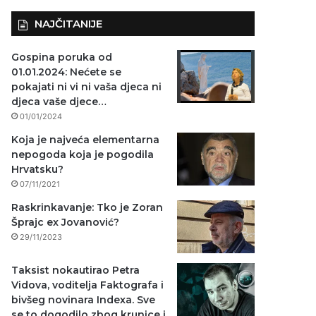
NAJČITANIJE
Gospina poruka od
01.01.2024: Nećete se
pokajati ni vi ni vaša djeca ni
djeca vaše djece…
01/01/2024
Koja je najveća elementarna
nepogoda koja je pogodila
Hrvatsku?
07/11/2021
Raskrinkavanje: Tko je Zoran
Šprajc ex Jovanović?
29/11/2023
Taksist nokautirao Petra
Vidova, voditelja Faktografa i
bivšeg novinara Indexa. Sve
se to dogodilo zbog krunice i