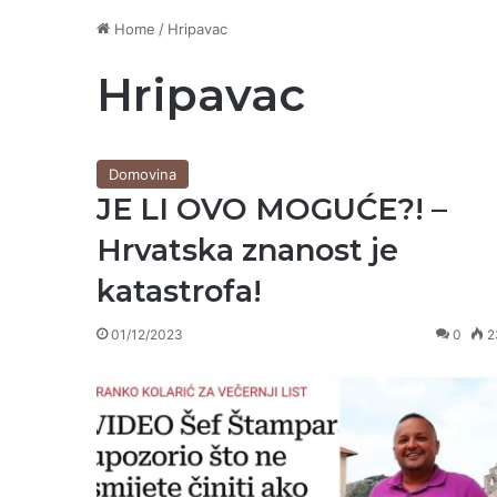
Home
/
Hripavac
Hripavac
Domovina
JE LI OVO MOGUĆE?! –
Hrvatska znanost je
katastrofa!
01/12/2023
0
2