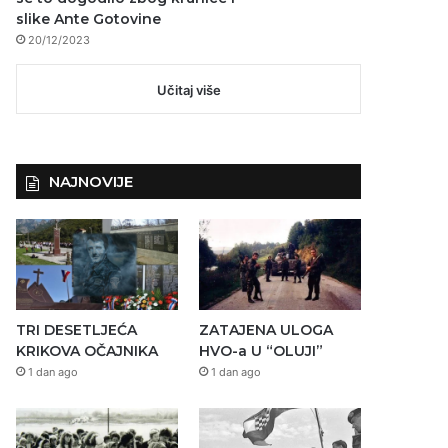
slike Ante Gotovine
20/12/2023
Učitaj više
NAJNOVIJE
TRI DESETLJEĆA
ZATAJENA ULOGA
KRIKOVA OČAJNIKA
HVO-a U “OLUJI”
1 dan ago
1 dan ago