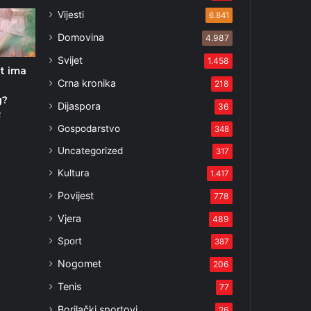
Vijesti
6.841
Domovina
4.987
Svijet
1.458
ot ima
Crna kronika
218
g?
Dijaspora
36
2
Gospodarstvo
348
Uncategorized
317
Kultura
1.417
Povijest
778
Vjera
489
Sport
387
Nogomet
206
Tenis
77
Borilački sportovi
26