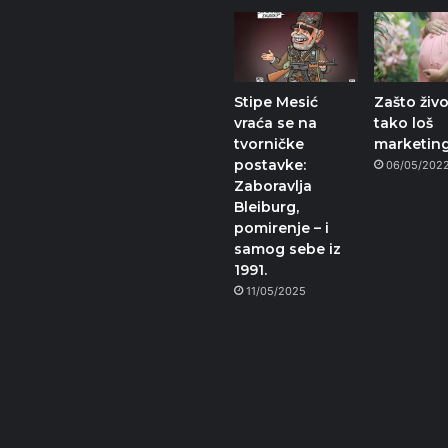
Stipe Mesić
Zašto živ
vraća se na
tako loš
tvorničke
marketin
postavke:
06/05/202
Zaboravlja
Bleiburg,
pomirenje – i
samog sebe iz
1991.
11/05/2025