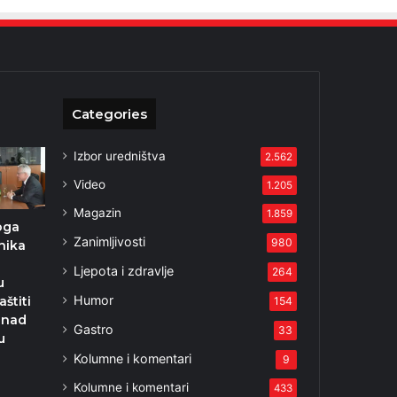
Categories
Izbor uredništva
2.562
Video
1.205
Magazin
1.859
loga
Zanimljivosti
980
nika
Ljepota i zdravlje
264
u
Humor
aštiti
154
 nad
Gastro
33
u
?
Kolumne i komentari
9
Kolumne i komentari
433