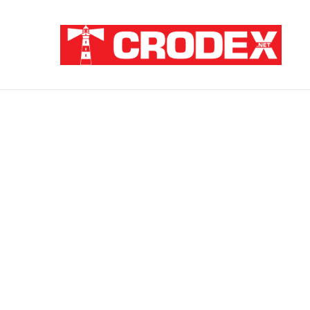
Breaking News
ZATAJENA ULOGA HVO-a U “OLUJI”