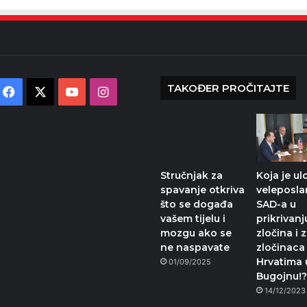
TAKOĐER PROČITAJTE
Facebook
X
YouTube
Instagram
Stručnjak za
Koja je u
spavanje otkriva
veleposla
što se događa
SAD-a u
vašem tijelu i
prikrivanj
mozgu ako se
zločina i z
ne naspavate
zločinaca
Hrvatima 
01/09/2025
Bugojnu!
14/12/2023