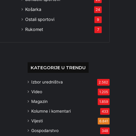
Košarka
24
Ostali sportovi
9
Rukomet
7
KATEGORIJE U TRENDU
Izbor uredništva
2.562
Video
1.205
Magazin
1.859
Kolumne i komentari
433
Vijesti
6.841
Gospodarstvo
348