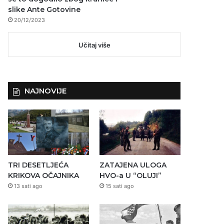
slike Ante Gotovine
20/12/2023
Učitaj više
NAJNOVIJE
TRI DESETLJEĆA
ZATAJENA ULOGA
KRIKOVA OČAJNIKA
HVO-a U “OLUJI”
13 sati ago
15 sati ago