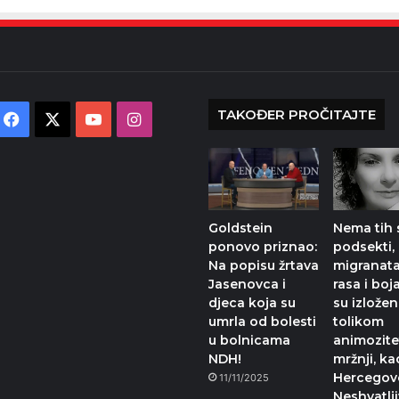
TAKOĐER PROČITAJTE
Facebook
X
YouTube
Instagram
Goldstein
Nema tih s
ponovo priznao:
podsekti,
Na popisu žrtava
migranata
Jasenovca i
rasa i boja
djeca koja su
su izložen
umrla od bolesti
tolikom
u bolnicama
animozite
NDH!
mržnji, ka
Hercegovc
11/11/2025
Neshvatlji