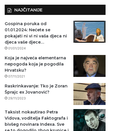
NAJČITANIJE
Gospina poruka od
01.01.2024: Nećete se
pokajati ni vi ni vaša djeca ni
djeca vaše djece…
01/01/2024
Koja je najveća elementarna
nepogoda koja je pogodila
Hrvatsku?
07/11/2021
Raskrinkavanje: Tko je Zoran
Šprajc ex Jovanović?
29/11/2023
Taksist nokautirao Petra
Vidova, voditelja Faktografa i
bivšeg novinara Indexa. Sve
se to dogodilo zbog krunice i