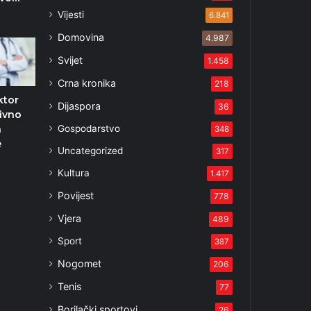
4
Vijesti
6.841
Domovina
4.987
Svijet
1.458
Crna kronika
218
ktor
Dijaspora
36
sivno
Gospodarstvo
a
348
e
Uncategorized
317
Kultura
1.417
Povijest
778
Vjera
489
Sport
387
Nogomet
206
Tenis
77
Borilački sportovi
26