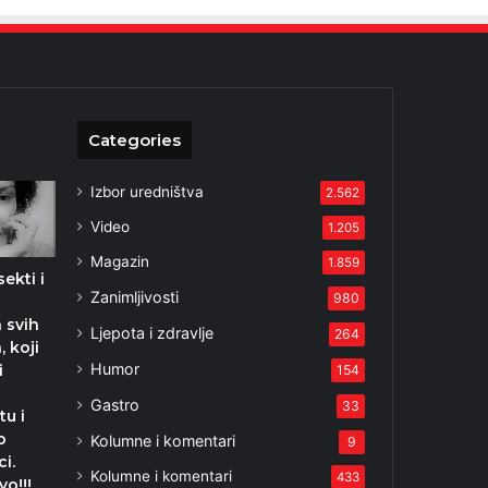
Categories
Izbor uredništva
2.562
Video
1.205
Magazin
1.859
ekti i
Zanimljivosti
980
 svih
Ljepota i zdravlje
264
, koji
Humor
i
154
Gastro
33
tu i
o
Kolumne i komentari
9
i.
Kolumne i komentari
433
vo!!!