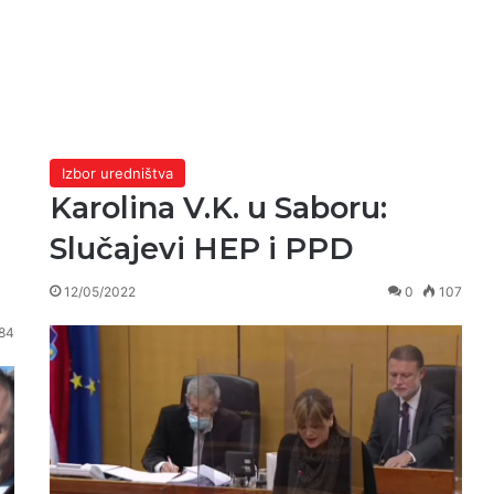
Izbor uredništva
Karolina V.K. u Saboru:
Slučajevi HEP i PPD
12/05/2022
0
107
84