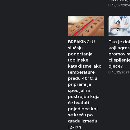
13/02/202
BREAKING: U
Tko je do
slučaju
koji agre
pogoršanja
promovir
toplinske
cijepljenj
kataklizme, ako
djece?
temperature
16/12/2021
pređu 40°C, u
pripremi je
specijalna
postrojba koja
će hvatati
pojedince koji
se kreću po
gradu između
12-17h