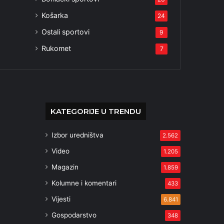
Košarka
24
Ostali sportovi
9
Rukomet
7
KATEGORIJE U TRENDU
Izbor uredništva
2.562
Video
1.205
Magazin
1.859
Kolumne i komentari
433
Vijesti
6.841
Gospodarstvo
348