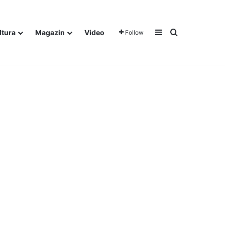
Sidebar
Traži
ltura
Magazin
Video
Follow