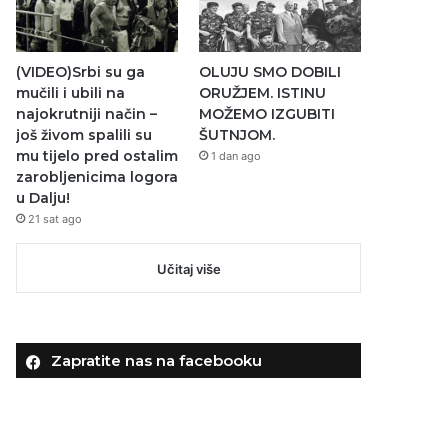
(VIDEO)Srbi su ga
OLUJU SMO DOBILI
mučili i ubili na
ORUŽJEM. ISTINU
najokrutniji način –
MOŽEMO IZGUBITI
još živom spalili su
ŠUTNJOM.
mu tijelo pred ostalim
1 dan ago
zarobljenicima logora
u Dalju!
21 sat ago
Učitaj više
Zapratite nas na facebooku