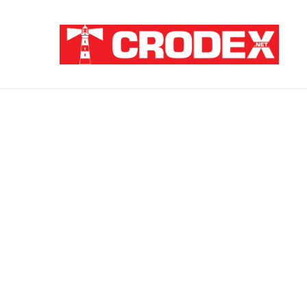
Breaking News
ZATAJENA ULOGA HVO-a U “OLUJI”