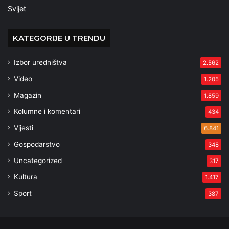
Svijet
KATEGORIJE U TRENDU
Izbor uredništva
2.562
Video
1.205
Magazin
1.859
Kolumne i komentari
434
Vijesti
6.841
Gospodarstvo
348
Uncategorized
317
Kultura
1.417
Sport
387