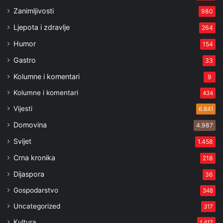
Zanimljivosti
980
Ljepota i zdravlje
264
Humor
154
Gastro
33
Kolumne i komentari
9
Kolumne i komentari
434
Vijesti
6.841
Domovina
4.987
Svijet
1.458
Crna kronika
218
Dijaspora
36
Gospodarstvo
348
Uncategorized
317
Kultura
1.417