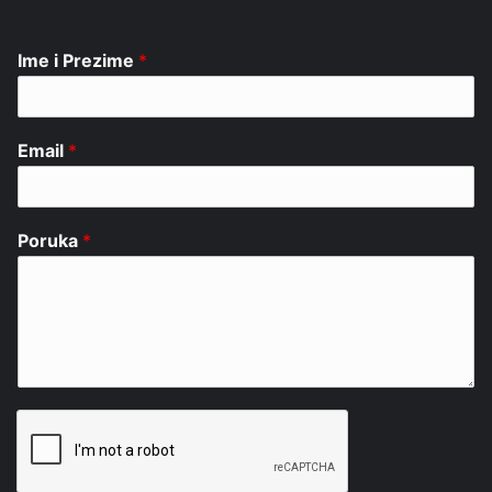
Ime i Prezime
*
Email
*
Poruka
*