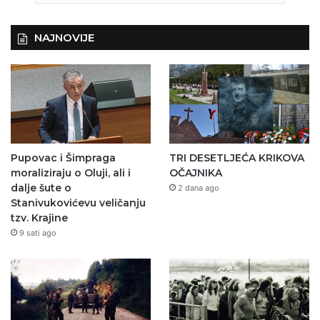
NAJNOVIJE
Pupovac i Šimpraga
TRI DESETLJEĆA KRIKOVA
moraliziraju o Oluji, ali i
OČAJNIKA
dalje šute o
2 dana ago
Stanivukovićevu veličanju
tzv. Krajine
9 sati ago