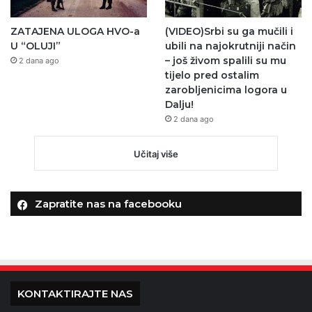
ZATAJENA ULOGA HVO-a
(VIDEO)Srbi su ga mučili i
U “OLUJI”
ubili na najokrutniji način
– još živom spalili su mu
2 dana ago
tijelo pred ostalim
zarobljenicima logora u
Dalju!
2 dana ago
Učitaj više
Zapratite nas na facebooku
KONTAKTIRAJTE NAS