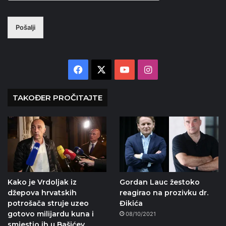
Pošalji
Facebook
X
YouTube
Instagram
TAKOĐER PROČITAJTE
Kako je Vrdoljak iz
Gordan Lauc žestoko
džepova hrvatskih
reagirao na prozivku dr.
potrošača struje uzeo
Đikića
gotovo milijardu kuna i
08/10/2021
smjestio ih u Bašićev