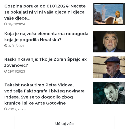
Gospina poruka od 01.01.2024: Nećete
se pokajati ni vi ni vaša djeca ni djeca
vaše djece…
01/01/2024
Koja je najveća elementarna nepogoda
koja je pogodila Hrvatsku?
07/11/2021
Raskrinkavanje: Tko je Zoran Šprajc ex
Jovanović?
29/11/2023
Taksist nokautirao Petra Vidova,
voditelja Faktografa i bivšeg novinara
Indexa. Sve se to dogodilo zbog
krunice i slike Ante Gotovine
20/12/2023
Učitaj više