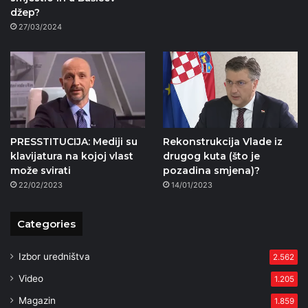
džep?
27/03/2024
PRESSTITUCIJA: Mediji su
Rekonstrukcija Vlade iz
klavijatura na kojoj vlast
drugog kuta (što je
može svirati
pozadina smjena)?
22/02/2023
14/01/2023
Categories
Izbor uredništva
2.562
Video
1.205
Magazin
1.859