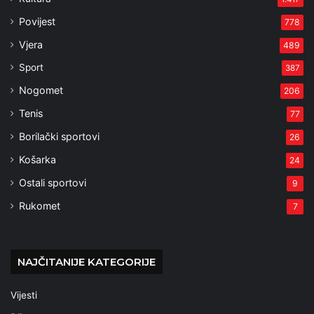
Povijest
778
Vjera
489
Sport
387
Nogomet
206
Tenis
77
Borilački sportovi
26
Košarka
24
Ostali sportovi
9
Rukomet
7
NAJČITANIJE KATEGORIJE
Vijesti