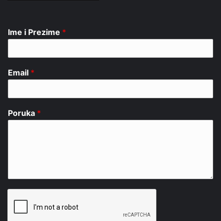
Ime i Prezime
*
Email
*
Poruka
*