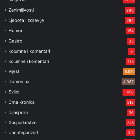
1.859
Zanimljivosti
980
Ljepota i zdravlje
264
Humor
154
Gastro
33
Kolumne i komentari
9
Kolumne i komentari
434
Vijesti
6.841
Domovina
4.987
Svijet
1.458
Crna kronika
218
Dijaspora
36
Gospodarstvo
348
Uncategorized
317