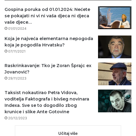
Gospina poruka od 01.01.2024: Nećete
se pokajati ni vi ni vaša djeca ni djeca
vaše djece…
01/01/2024
Koja je najveća elementarna nepogoda
koja je pogodila Hrvatsku?
07/11/2021
Raskrinkavanje: Tko je Zoran Šprajc ex
Jovanović?
29/11/2023
Taksist nokautirao Petra Vidova,
voditelja Faktografa i bivšeg novinara
Indexa. Sve se to dogodilo zbog
krunice i slike Ante Gotovine
20/12/2023
Učitaj više