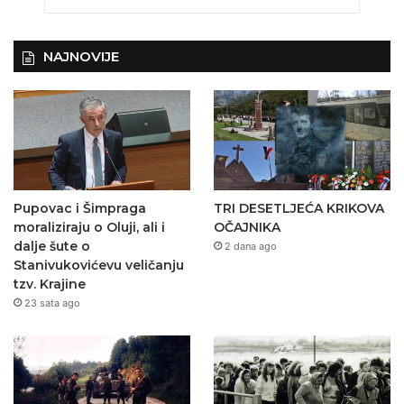
NAJNOVIJE
Pupovac i Šimpraga
TRI DESETLJEĆA KRIKOVA
moraliziraju o Oluji, ali i
OČAJNIKA
dalje šute o
2 dana ago
Stanivukovićevu veličanju
tzv. Krajine
23 sata ago