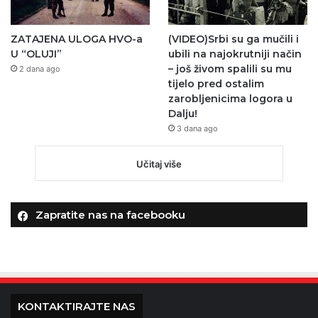
ZATAJENA ULOGA HVO-a
(VIDEO)Srbi su ga mučili i
U “OLUJI”
ubili na najokrutniji način
– još živom spalili su mu
2 dana ago
tijelo pred ostalim
zarobljenicima logora u
Dalju!
3 dana ago
Učitaj više
Zapratite nas na facebooku
KONTAKTIRAJTE NAS