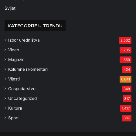
Svijet
KATEGORIJE U TRENDU
Izbor uredništva
2.562
Video
1.205
Magazin
1.859
Kolumne i komentari
434
Vijesti
6.841
Gospodarstvo
348
Uncategorized
317
Kultura
1.417
Sport
387