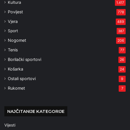
Kultura
1.417
Povijest
778
Vjera
489
Sport
387
Nogomet
206
Tenis
77
Borilački sportovi
26
Košarka
24
Ostali sportovi
9
Rukomet
7
NAJČITANIJE KATEGORIJE
Vijesti