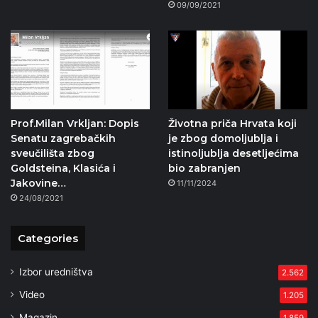
09/09/2021
Prof.Milan Vrkljan: Dopis
Životna priča Hrvata koji
Senatu zagrebačkih
je zbog domoljublja i
sveučilišta zbog
istinoljublja desetljećima
Goldsteina, Klasića i
bio zabranjen
Jakovine…
11/11/2024
24/08/2021
Categories
Izbor uredništva
2.562
Video
1.205
Magazin