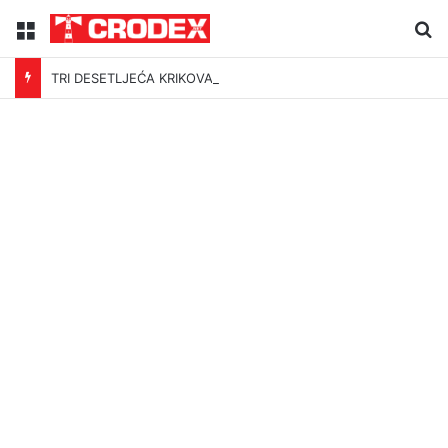
Menu
Tr
TRI DESETLJEĆA KRIKOVA OČAJNIKA