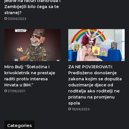
jedne na račun transroda i
Zambije(ili bilo čega sa te
strane)?
03/04/2023
Miro Bulj: “Štetočina i
ZA NE POVJEROVATI:
krivokletnik ne prestaje
Predloženo donošenje
raditi protiv interesa
zakona kojim se dopušta
Hrvata u BiH.”
oduzimanje djece od
roditelja ako roditelji ne
27/06/2021
pristanu na promjenu
spola
16/04/2023
Categories