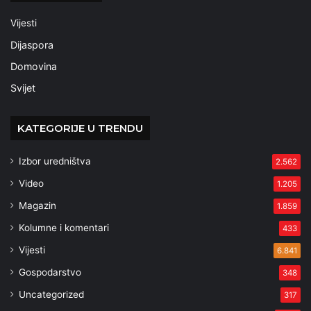
Vijesti
Dijaspora
Domovina
Svijet
KATEGORIJE U TRENDU
Izbor uredništva
2.562
Video
1.205
Magazin
1.859
Kolumne i komentari
433
Vijesti
6.841
Gospodarstvo
348
Uncategorized
317