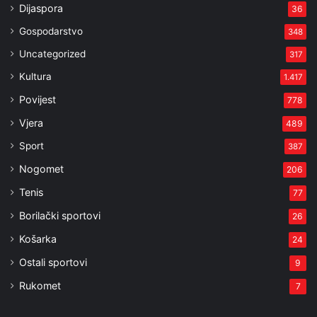
Dijaspora
36
Gospodarstvo
348
Uncategorized
317
Kultura
1.417
Povijest
778
Vjera
489
Sport
387
Nogomet
206
Tenis
77
Borilački sportovi
26
Košarka
24
Ostali sportovi
9
Rukomet
7