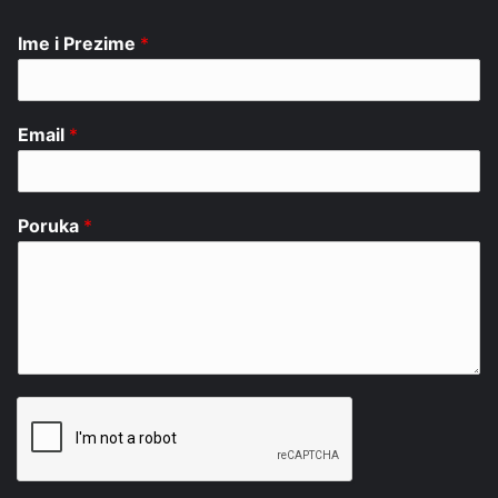
Ime i Prezime
*
Email
*
Poruka
*