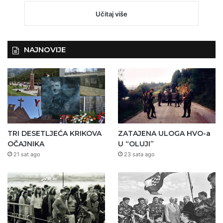
Učitaj više
NAJNOVIJE
TRI DESETLJEĆA KRIKOVA
ZATAJENA ULOGA HVO-a
OČAJNIKA
U “OLUJI”
21 sat ago
23 sata ago