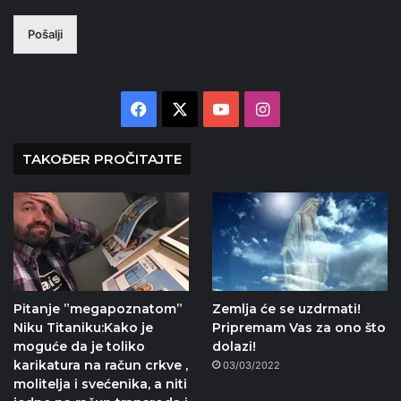
Pošalji
Facebook
X
YouTube
Instagram
TAKOĐER PROČITAJTE
Pitanje ”megapoznatom”
Zemlja će se uzdrmati!
Niku Titaniku:Kako je
Pripremam Vas za ono što
moguće da je toliko
dolazi!
karikatura na račun crkve ,
03/03/2022
molitelja i svećenika, a niti