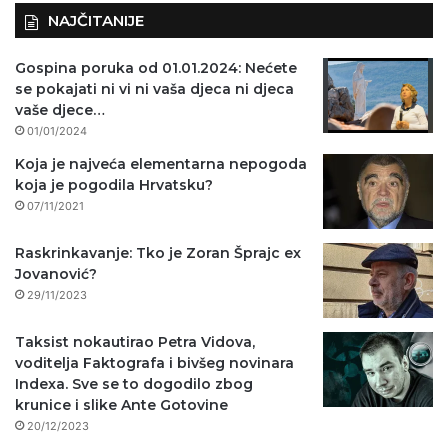
NAJČITANIJE
Gospina poruka od 01.01.2024: Nećete
se pokajati ni vi ni vaša djeca ni djeca
vaše djece…
01/01/2024
Koja je najveća elementarna nepogoda
koja je pogodila Hrvatsku?
07/11/2021
Raskrinkavanje: Tko je Zoran Šprajc ex
Jovanović?
29/11/2023
Taksist nokautirao Petra Vidova,
voditelja Faktografa i bivšeg novinara
Indexa. Sve se to dogodilo zbog
krunice i slike Ante Gotovine
20/12/2023