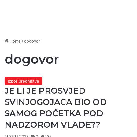
Home
/
dogovor
dogovor
Izbor uredništva
JE LI JE PROSVJED
SVINJOGOJACA BIO OD
SAMOG POČETKA POD
NADZOROM VLADE??
07/12/2023
0
185