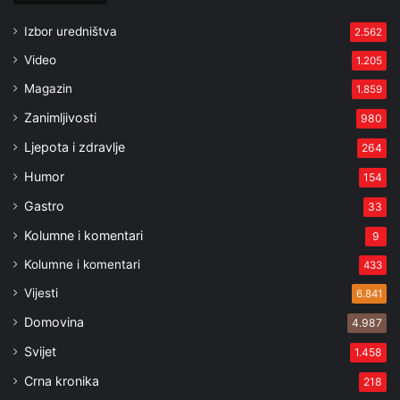
Izbor uredništva
2.562
Video
1.205
Magazin
1.859
Zanimljivosti
980
Ljepota i zdravlje
264
Humor
154
Gastro
33
Kolumne i komentari
9
Kolumne i komentari
433
Vijesti
6.841
Domovina
4.987
Svijet
1.458
Crna kronika
218