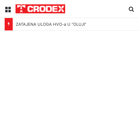
Menu
Tr
ZATAJENA ULOGA HVO-a U “OLUJI”