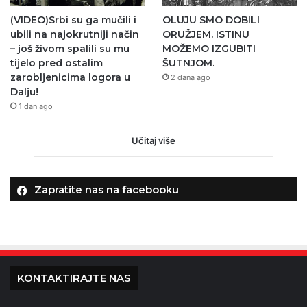
(VIDEO)Srbi su ga mučili i
OLUJU SMO DOBILI
ubili na najokrutniji način
ORUŽJEM. ISTINU
– još živom spalili su mu
MOŽEMO IZGUBITI
tijelo pred ostalim
ŠUTNJOM.
zarobljenicima logora u
2 dana ago
Dalju!
1 dan ago
Učitaj više
Zapratite nas na facebooku
KONTAKTIRAJTE NAS