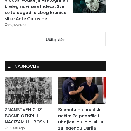
Vidova, voditelja Faktografa i
bivšeg novinara Indexa. Sve
se to dogodilo zbog krunice i
slike Ante Gotovine
20/12/2023
Učitaj više
NAJNOVIJE
ZNANSTVENICI IZ
Sramota na hrvatski
BOSNE OTKRILI
način: Za pedofile i
NACIZAM U – BOSNI!
ubojice idu inicijali, a
za legendu Darija
18 sati ago