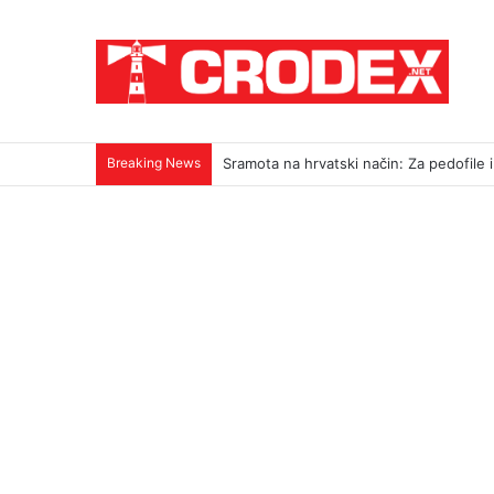
Breaking News
Sramota na hrvatski način: Za pedofile i u