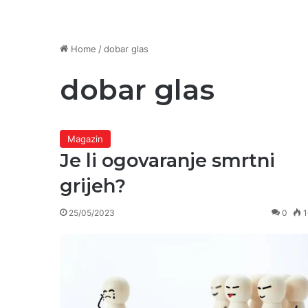
Home
/
dobar glas
dobar glas
Magazin
Je li ogovaranje smrtni
grijeh?
25/05/2023
0
1