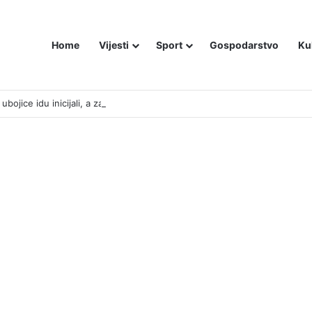
Home
Vijesti
Sport
Gospodarstvo
Ku
bojice idu inicijali, a za legendu Darija Šimića lisice i medijski linč