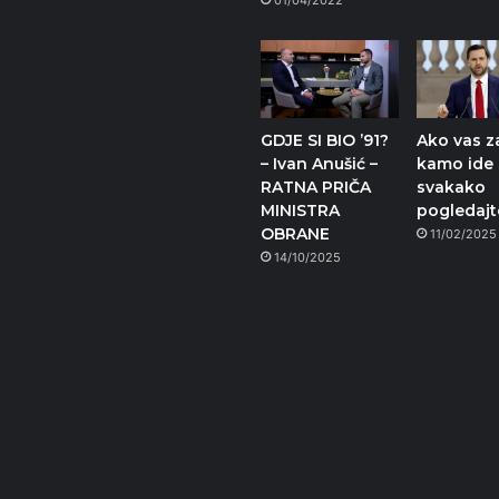
01/04/2022
GDJE SI BIO ’91?
Ako vas 
– Ivan Anušić –
kamo ide s
RATNA PRIČA
svakako
MINISTRA
pogledajt
OBRANE
11/02/2025
14/10/2025