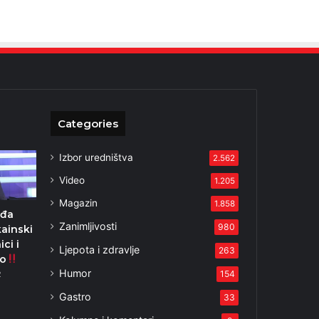
Categories
Izbor uredništva
2.562
Video
1.205
Magazin
1.858
eđa
Zanimljivosti
980
kainski
ci i
Ljepota i zdravlje
263
o
Humor
154
2
Gastro
33