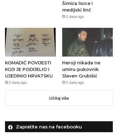
Šimića lisice i
medijski linč
2 dana ago
KOMADIĆ POVIJESTI
Heroji nikada ne
KOJI JE PODIJELIO I
umiru-pukovnik
UJEDINIO HRVATSKU
Slaven Grubišić
2 dana ago
2 dana ago
Učitaj više
Zapratite nas na facebooku