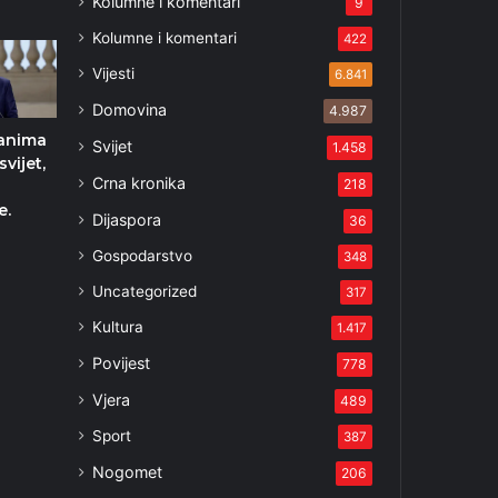
Kolumne i komentari
9
Kolumne i komentari
422
Vijesti
6.841
Domovina
4.987
zanima
Svijet
1.458
vijet,
Crna kronika
218
e.
Dijaspora
36
Gospodarstvo
348
Uncategorized
317
Kultura
1.417
Povijest
778
Vjera
489
Sport
387
Nogomet
206