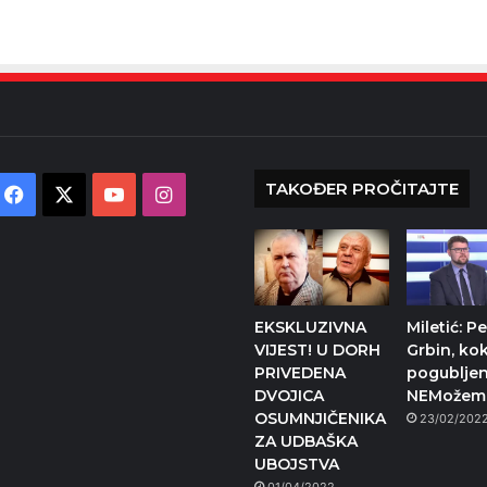
TAKOĐER PROČITAJTE
Facebook
X
YouTube
Instagram
EKSKLUZIVNA
Miletić: P
VIJEST! U DORH
Grbin, ko
PRIVEDENA
pogubljeni
DVOJICA
NEMožem
OSUMNJIČENIKA
23/02/202
ZA UDBAŠKA
UBOJSTVA