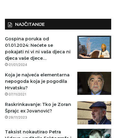
NAJČITANIJE
Gospina poruka od
01.01.2024: Nećete se
pokajati ni vi ni vaša djeca ni
djeca vaše djece…
01/01/2024
Koja je najveća elementarna
nepogoda koja je pogodila
Hrvatsku?
07/11/2021
Raskrinkavanje: Tko je Zoran
Šprajc ex Jovanović?
29/11/2023
Taksist nokautirao Petra