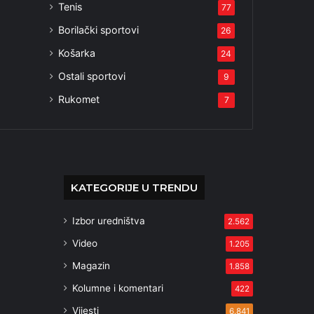
Tenis
77
Borilački sportovi
26
Košarka
24
Ostali sportovi
9
Rukomet
7
KATEGORIJE U TRENDU
Izbor uredništva
2.562
Video
1.205
Magazin
1.858
Kolumne i komentari
422
Vijesti
6.841