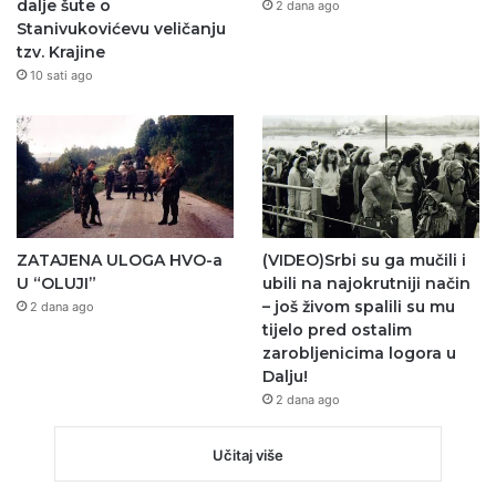
dalje šute o
2 dana ago
Stanivukovićevu veličanju
tzv. Krajine
10 sati ago
ZATAJENA ULOGA HVO-a
(VIDEO)Srbi su ga mučili i
U “OLUJI”
ubili na najokrutniji način
– još živom spalili su mu
2 dana ago
tijelo pred ostalim
zarobljenicima logora u
Dalju!
2 dana ago
Učitaj više