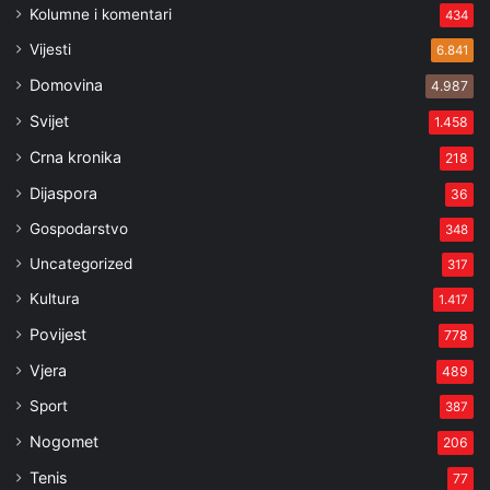
Kolumne i komentari
434
Vijesti
6.841
Domovina
4.987
Svijet
1.458
Crna kronika
218
Dijaspora
36
Gospodarstvo
348
Uncategorized
317
Kultura
1.417
Povijest
778
Vjera
489
Sport
387
Nogomet
206
Tenis
77