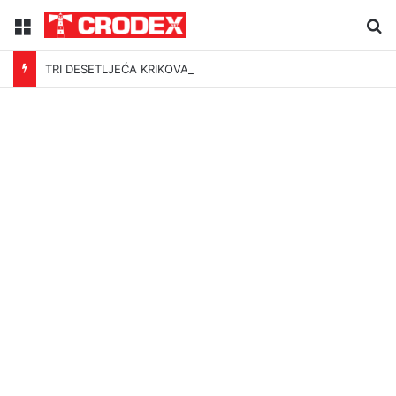
Menu
Tr
TRI DESETLJEĆA KRIKOVA OČAJNIKA