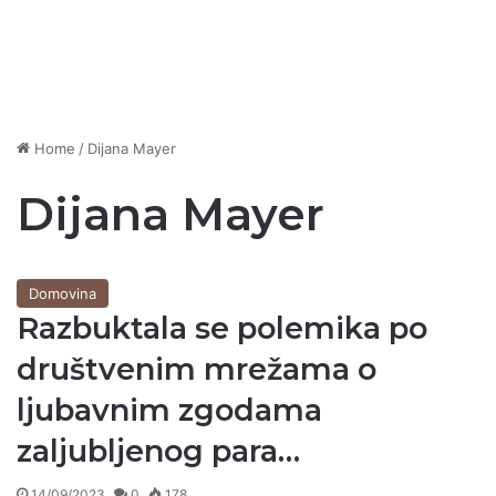
Home
/
Dijana Mayer
Dijana Mayer
Domovina
Razbuktala se polemika po
društvenim mrežama o
ljubavnim zgodama
zaljubljenog para…
14/09/2023
0
178