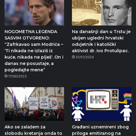
NOGOMETNA LEGENDA
Na današnji dan u Trstu je
SASVIM OTVORENO:
ubijen ugledni hrvatski
“Zafrkavao sam Modrića –
odvjetnik i katolički
‘Ti nikada ne izlaziš iz
aktivist dr. Ivo Protulipac.
kuće, nikada ne piješ‘. On i
31/01/2024
danas ne posustaje, a
pogledajte mene”
17/06/2023
Ako se zalažem za
Građani uznemireni zbog
slobodu kretanja onda to
priloga emitiranog na