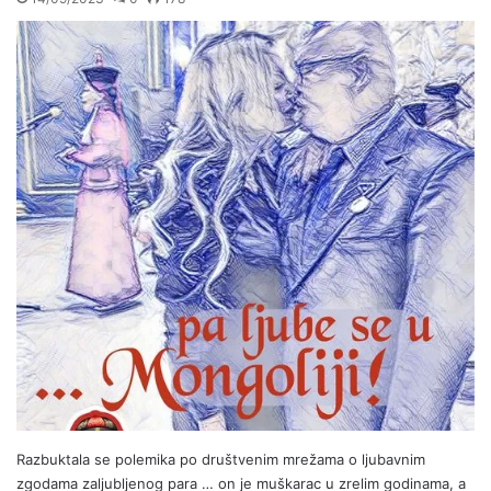
Razbuktala se polemika po društvenim mrežama o ljubavnim
zgodama zaljubljenog para … on je muškarac u zrelim godinama, a