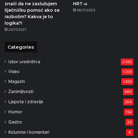
znači da ne zaslužujem
HRT-u
liječničku pomoć ako se
06/11/2023
razbolim? Kakva je to
logika?!
24/11/2021
Categories
Izbor uredništva
2.562
Video
1.205
Magazin
1.859
Zanimljivosti
980
Ljepota i zdravlje
264
Humor
154
Gastro
33
Kolumne i komentari
9