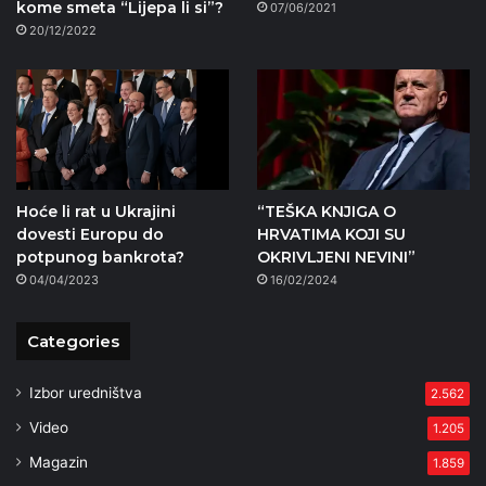
kome smeta “Lijepa li si”?
07/06/2021
20/12/2022
Hoće li rat u Ukrajini
“TEŠKA KNJIGA O
dovesti Europu do
HRVATIMA KOJI SU
potpunog bankrota?
OKRIVLJENI NEVINI”
04/04/2023
16/02/2024
Categories
Izbor uredništva
2.562
Video
1.205
Magazin
1.859