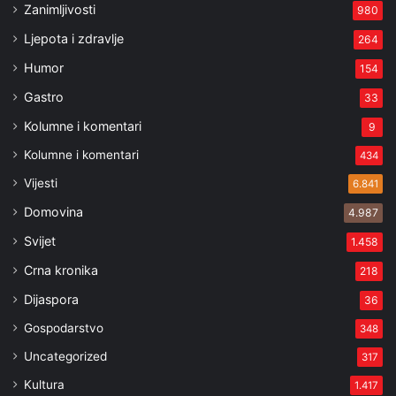
Zanimljivosti
980
Ljepota i zdravlje
264
Humor
154
Gastro
33
Kolumne i komentari
9
Kolumne i komentari
434
Vijesti
6.841
Domovina
4.987
Svijet
1.458
Crna kronika
218
Dijaspora
36
Gospodarstvo
348
Uncategorized
317
Kultura
1.417