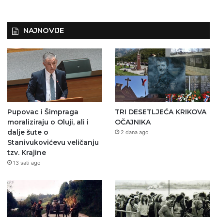
NAJNOVIJE
Pupovac i Šimpraga
TRI DESETLJEĆA KRIKOVA
moraliziraju o Oluji, ali i
OČAJNIKA
dalje šute o
2 dana ago
Stanivukovićevu veličanju
tzv. Krajine
13 sati ago