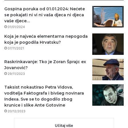
Gospina poruka od 01.01.2024: Nećete
se pokajati ni vi ni vaša djeca ni djeca
vaše djece…
01/01/2024
Koja je najveća elementarna nepogoda
koja je pogodila Hrvatsku?
07/11/2021
Raskrinkavanje: Tko je Zoran Šprajc ex
Jovanović?
29/11/2023
Taksist nokautirao Petra Vidova,
voditelja Faktografa i bivšeg novinara
Indexa. Sve se to dogodilo zbog
krunice i slike Ante Gotovine
20/12/2023
Učitaj više