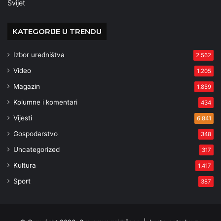
Svijet
KATEGORIJE U TRENDU
Izbor uredništva
2.562
Video
1.205
Magazin
1.859
Kolumne i komentari
434
Vijesti
6.841
Gospodarstvo
348
Uncategorized
317
Kultura
1.417
Sport
387