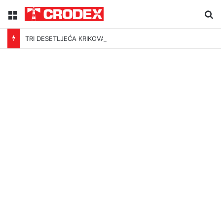
Menu
Tr
TRI DESETLJEĆA KRIKOVA OČAJNIKA