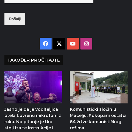
Pošalji
Facebook
X
YouTube
Instagram
TAKOĐER PROČITAJTE
Jasno je da je voditeljica
Komunistički zločin u
otela Lovrenu mikrofon iz
Macelju: Pokopani ostatci
ruku. No pitanje je tko
84 žrtve komunističkog
stoji iza te instrukcije i
režima