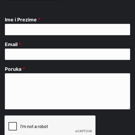
Ime i Prezime
*
Email
*
Poruka
*