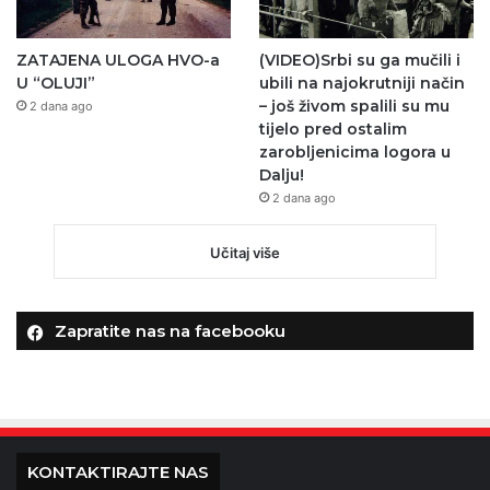
ZATAJENA ULOGA HVO-a
(VIDEO)Srbi su ga mučili i
U “OLUJI”
ubili na najokrutniji način
– još živom spalili su mu
2 dana ago
tijelo pred ostalim
zarobljenicima logora u
Dalju!
2 dana ago
Učitaj više
Zapratite nas na facebooku
KONTAKTIRAJTE NAS