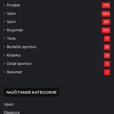
Povijest
778
Vjera
489
Sport
387
Nogomet
206
Tenis
77
Borilački sportovi
26
Košarka
24
Ostali sportovi
9
Rukomet
7
NAJČITANIJE KATEGORIJE
Vijesti
Dijaspora