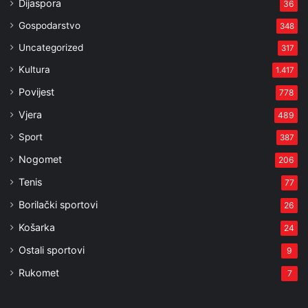
Dijaspora
36
Gospodarstvo
348
Uncategorized
317
Kultura
1.417
Povijest
778
Vjera
489
Sport
387
Nogomet
206
Tenis
77
Borilački sportovi
26
Košarka
24
Ostali sportovi
9
Rukomet
7