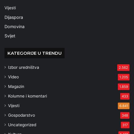
Vijesti
Dijaspora
Domovina
Svijet
KATEGORIJE U TRENDU
Izbor uredništva
2.562
Video
1.205
Magazin
1.859
Kolumne i komentari
433
Vijesti
6.841
Gospodarstvo
348
Uncategorized
317