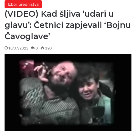
Izbor uredništva
(VIDEO) Kad šljiva ‘udari u
glavu’: Četnici zapjevali ‘Bojnu
Čavoglave’
16/07/2023
0
390