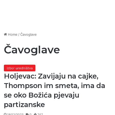
Home
/
Čavoglave
Čavoglave
Izbor uredništva
Holjevac: Zavijaju na cajke,
Thompson im smeta, ima da
se oko Božića pjevaju
partizanske
18/12/2023
0
747