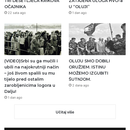
TRI DESETLJEĆA KRIKOVA
ZATAJENA ULOGA HVO-a
OČAJNIKA
U “OLUJI”
22 sata ago
1 dan ago
(VIDEO)Srbi su ga mučili i
OLUJU SMO DOBILI
ubili na najokrutniji način
ORUŽJEM. ISTINU
– još živom spalili su mu
MOŽEMO IZGUBITI
tijelo pred ostalim
ŠUTNJOM.
zarobljenicima logora u
2 dana ago
Dalju!
1 dan ago
Učitaj više