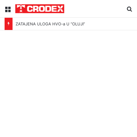
Menu
Tr
ZATAJENA ULOGA HVO-a U “OLUJI”