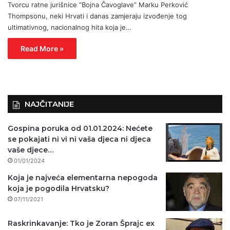
Tvorcu ratne jurišnice “Bojna Čavoglave” Marku Perković
Thompsonu, neki Hrvati i danas zamjeraju izvođenje tog
ultimativnog, nacionalnog hita koja je…
Read More »
NAJČITANIJE
Gospina poruka od 01.01.2024: Nećete
se pokajati ni vi ni vaša djeca ni djeca
vaše djece…
01/01/2024
Koja je najveća elementarna nepogoda
koja je pogodila Hrvatsku?
07/11/2021
Raskrinkavanje: Tko je Zoran Šprajc ex