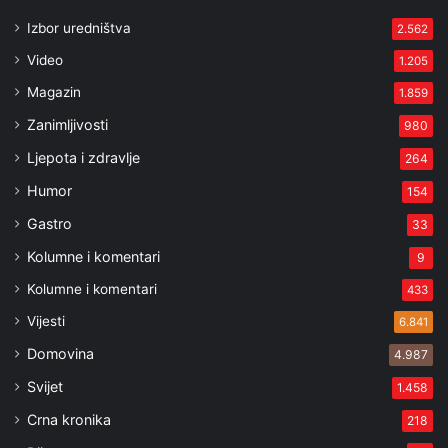
Izbor uredništva
2.562
Video
1.205
Magazin
1.859
Zanimljivosti
980
Ljepota i zdravlje
264
Humor
154
Gastro
33
Kolumne i komentari
9
Kolumne i komentari
433
Vijesti
6.841
Domovina
4.987
Svijet
1.458
Crna kronika
218