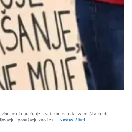
ovinu, mir i obraćenje hrvatskog naroda, za muškarce da
Pokupec
odijevanju i ponašanju kao i za …
Nastavi čitati
objasnio
za