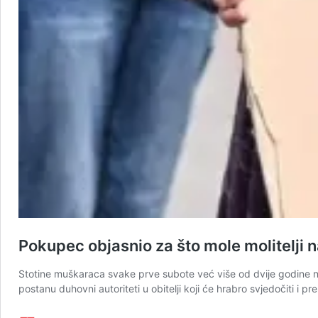
Pokupec objasnio za što mole molitelji 
Stotine muškaraca svake prve subote već više od dvije godine n
postanu duhovni autoriteti u obitelji koji će hrabro svjedočiti i p