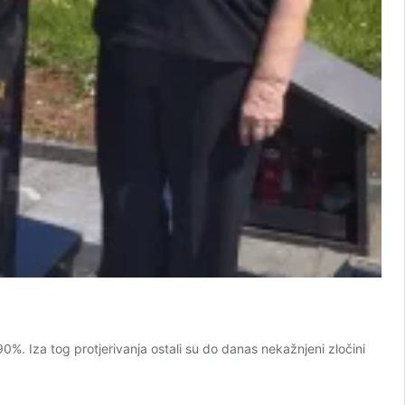
0%. Iza tog protjerivanja ostali su do danas nekažnjeni zločini
Jeste
i
čuli