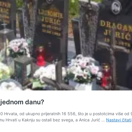
 u jednom danu?
00 Hrvata, od ukupno prijeratnih 16 556, što je u postotcima više od 9
u Hrvati u Kaknju su ostali bez svega, a Anica Jurić …
Nastavi čitati
l