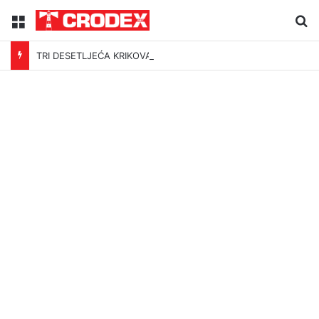
Menu
Tr
TRI DESETLJEĆA KRIKOVA OČAJNIKA