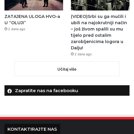
ZATAJENA ULOGA HVO-a
(VIDEO)Srbi su ga mučili i
U “OLUJI”
ubili na najokrutniji način
– još živom spalili su mu
2 dana ago
tijelo pred ostalim
zarobljenicima logora u
Dalju!
2 dana ago
Učitaj više
Zapratite nas na facebooku
KONTAKTIRAJTE NAS