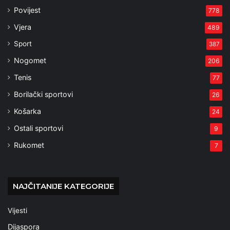
Povijest
778
Vjera
489
Sport
387
Nogomet
206
Tenis
77
Borilački sportovi
26
Košarka
24
Ostali sportovi
9
Rukomet
7
NAJČITANIJE KATEGORIJE
Vijesti
Dijaspora