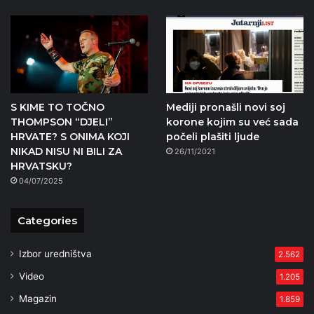
S KIME TO TOČNO
Mediji pronašli novi soj
THOMPSON “DJELI”
korone kojim su već sada
HRVATE? S ONIMA KOJI
počeli plašiti ljude
NIKAD NISU NI BILI ZA
26/11/2021
HRVATSKU?
04/07/2025
Categories
Izbor uredništva
2.562
Video
1.205
Magazin
1.859