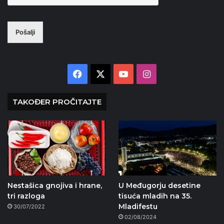
Pošalji
Facebook
X
YouTube
Instagram
TAKOĐER PROČITAJTE
Nestašica gnojiva i hrane,
U Međugorju desetine
tri razloga
tisuća mladih na 35.
Mladifestu
30/07/2022
02/08/2024