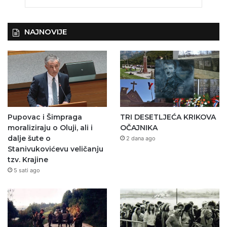
NAJNOVIJE
Pupovac i Šimpraga
TRI DESETLJEĆA KRIKOVA
moraliziraju o Oluji, ali i
OČAJNIKA
dalje šute o
2 dana ago
Stanivukovićevu veličanju
tzv. Krajine
5 sati ago