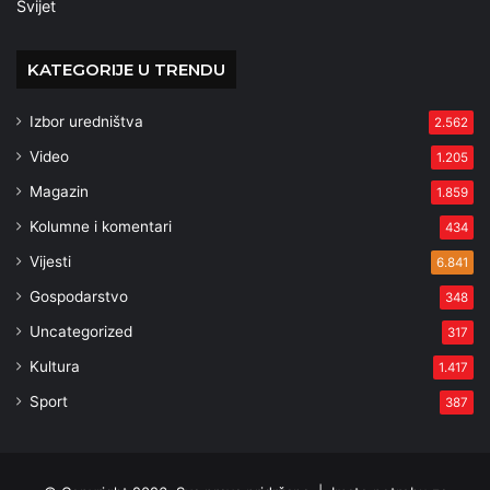
Svijet
KATEGORIJE U TRENDU
Izbor uredništva
2.562
Video
1.205
Magazin
1.859
Kolumne i komentari
434
Vijesti
6.841
Gospodarstvo
348
Uncategorized
317
Kultura
1.417
Sport
387