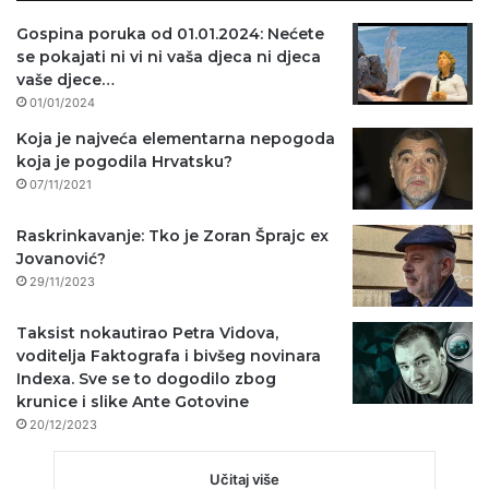
Gospina poruka od 01.01.2024: Nećete
se pokajati ni vi ni vaša djeca ni djeca
vaše djece…
01/01/2024
Koja je najveća elementarna nepogoda
koja je pogodila Hrvatsku?
07/11/2021
Raskrinkavanje: Tko je Zoran Šprajc ex
Jovanović?
29/11/2023
Taksist nokautirao Petra Vidova,
voditelja Faktografa i bivšeg novinara
Indexa. Sve se to dogodilo zbog
krunice i slike Ante Gotovine
20/12/2023
Učitaj više