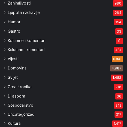
Zanimljivosti
980
Ljepota i zdravlje
264
Humor
154
Gastro
33
Kolumne i komentari
9
Kolumne i komentari
434
Vijesti
6.841
Domovina
4.987
Svijet
1.458
Crna kronika
218
Dijaspora
36
Gospodarstvo
348
Uncategorized
317
Kultura
1.417